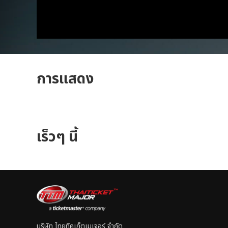
การแสดง
เร็วๆ นี้
บริษัท ไทยทิคเก็ตเมเจอร์ จำกัด