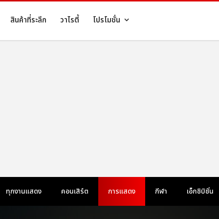
สินค้าที่ระลึก
วาไรตี้
โปรโมชั่น
ทุกงานแสดง
คอนเสิร์ต
การแสดง
กีฬา
เอ็กซิบิชั่น