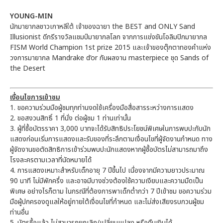
YOUNG-MIN
นักมายากลชาวเกาหลีใต้ เจ้าของฉายา the BEST and ONLY Sand
Illusionist ดีกรีรางวัลแชมป์มายากลโลก จากการแข่งขันโอลิมปิกมายากล
FISM World Champion 1st prize 2015 และเจ้าของตุ๊กตาทองคำแห่ง
วงการมายากล Mandrake d’or กับผลงาน masterpiece ชุด Sands of
the Desert
เงื่อนไขการเข้าชม
1. ขอความร่วมมือผู้ชมทุกท่านงดใช้เครื่องมือสื่อสารระหว่างการแสดง
2. ขอสงวนสิทธิ์ 1 ที่นั่ง ต่อผู้ชม 1 ท่านเท่านั้น
3. ผู้ที่ซื้อบัตรราคา 3,000 บาทจะได้รับสิทธิประโยชน์พิเศษในการพบปะกับนัก
แสดงก่อนเริ่มการแสดงและรับของที่ระลึกตามเงื่อนไขที่ผู้จัดงานกำหนด ทาง
ผู้จัดงานขอตัดสิทธิการเข้าร่วมพบปะนักแสดงหากผู้ซื้อบัตรไม่สามารถมาถึง
โรงละครตามเวลาที่นัดหมายได้
4. การแสดงเหมาะสำหรับเด็กอายุ 7 ปีขึ้นไป เนื่องจากมีความยาวประมาณ
90 นาที ไม่มีพักครึ่ง และอาจมีบางช่วงต้องใช้ความเงียบและความมืดเป็น
พิเศษ อย่างไรก็ตาม ในกรณีที่ต้องการพาเด็กต่ำกว่า 7 ปีเข้าชม ขอความร่วม
มือผู้ปกครองดูแลให้อยู่ภายใต้เงื่อนไขที่กำหนด และไม่ส่งเสียงรบกวนผู้ชม
ท่านอื่น
5. บัตรซื้อแล้ว ไม่สามารถยกเลิก/เปลี่ยนแปลง หรือคืนเงินได้