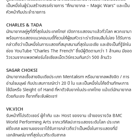
เป็นหนึ่งในผู้ร่วมสร้างสรรค์รายการ “ศึกมายากล – Magic Wars” และเป็น
หัวหน้าทีมประจำรายการ
CHARLES & TADA
นักมายากลคู่หูที่ดีที่สุดในประเทศไทย! เปิดการแสดงมาแล้วทั่วโลก พวกเขามา
พร้อมการแสดงแนวคอมเมดี้ที่ชวนให้ผู้ชมหัวเราะร่าเริงจนลืมไม่ลง ได้รับการ
กล่าวถึงว่าเป็นหนึ่งในการแสดงที่สนุกสนานที่สุดในเอเชีย และยังเป็นที่รู้จักใน
ช่อง YouTube “Charles The French” ซึ่งมีผู้ติดตามกว่า 1 ล้านคน มียอด
วิวรวมจากแพลตฟอร์มโซเชียลเน็ตเวิร์ครวมกันกว่า 500 ล้านวิว
SAGAR CHOKSI
นักมายากลเชื้อสายอินเดียประเภท Mentalism หรือมายากลพลังจิต / การ
อ่านใจมนุษย์ กับประสบการณ์กว่า 20 ปี ใน และเป็นหนึ่งในโค้ชด้านทักษะการ
ใช้มือหรือ Sleight of Hand ที่หาตัวจับยากในประเทศไทย แม้แต่นักมายากล
ด้วยกันเอง ก็ยากที่จะจับผิดเขา!
VK.VICH
รับหน้าที่โปรดิวเซอร์ ผู้กำกับ และ Host ของงาน เจ้าของรางวัล BMC
World Performing Arts จากเวทีศิลปะการแสดงระดับโลก ประเทศ
ฝรั่งเศส ผลงานของเขาได้รับการกล่าวถึงว่าเป็นหนึ่งในการแสดงที่มี
เอกลักษณ์มากที่สุดในเวทีระดับสากล