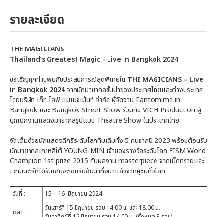
รายละเอียด
THE MAGICIANS
Thailand’s Greatest Magic - Live in Bangkok 2024
ขอเชิญทุกท่านพบกับประสบการณ์สุดพิเศษใน
THE MAGICIANS – Live
in Bangkok 2024
จากนักมายากลชั้นนำของประเทศไทยและต่างประเทศ
โดยบริษัท เก็ท ไลฟ์ แมเนจเม้นท์ จำกัด ผู้จัดงาน Pantomime in
Bangkok และ Bangkok Street Show ร่วมกับ VICH Production ผู้
บุกเบิกงานแสดงมายากลรูปแบบ Theatre Show ในประเทศไทย
จัดเต็มด้วยนักแสดงดีกรีระดับโลกทีมเดิมทั้ง 5 คนจากปี 2023 พร้อมต้อนรับ
นักมายากลเกาหลีใต้ YOUNG-MIN เจ้าของรางวัลระดับโลก FISM World
Champion 1st prize 2015 กับผลงาน masterpiece จากเม็ดทรายและ
เวทมนตร์ที่ได้รับเสียงตอบรับอันน่าทึ่งมาแล้วจากผู้ชมทั่วโลก
วันที่ :
15 – 16 มิถุนายน 2024
วันเสาร์ที่ 15 มิถุนายน รอบ 14.00 น. และ 18.00 น.
เวลา :
วันอาทิตย์ที่ 16 มิถุนายน รอบ 14.00 น. (ทั้งหมด 3 รอบ)