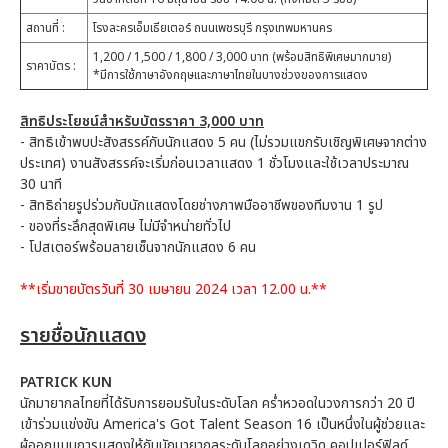
สถานที่ :
โรงละครเอ็มเธียเตอร์ ถนนเพชรบุรี กรุงเทพมหานคร
1,200 / 1,500 / 1,800 / 3,000 บาท (พร้อมสิทธิพิเศษมากมาย)
ราคาบัตร :
*มีการใช้ภาษาอังกฤษและภาษาไทยในบางช่วงของการแสดง
สิทธิประโยชน์สำหรับบัตรราคา 3,000 บาท
-
สิทธิเข้าพบปะสังสรรค์กับนักแสดง 5 คน (ไม่รวมแขกรับเชิญพิเศษจากต่าง
ประเทศ) งานสังสรรค์จะเริ่มก่อนเวลาแสดง 1 ชั่วโมงและใช้เวลาประมาณ
30 นาที
-
สิทธิถ่ายรูปร่วมกับนักแสดงโดยช่างภาพมืออาชีพของทีมงาน 1 รูป
-
ของที่ระลึกสุดพิเศษ ไม่มีจำหน่ายทั่วไป
-
โปสเตอร์พร้อมลายเซ็นจากนักแสดง 6 คน
**เริ่มขายบัตรวันที่ 30 เมษายน 2024 เวลา 12.00 น.**
รายชื่อนักแสดง
PATRICK KUN
นักมายากลไทยที่ได้รับการยอมรับในระดับโลก คร่ำหวอดในวงการกว่า 20 ปี
เข้าร่วมแข่งขัน America's Got Talent Season 16 เป็นหนึ่งในผู้ช่วยและ
ผู้ออกแบบการแสดงให้กับนักมายากลระดับโลกอย่างเดวิด คอปเปอร์ฟิลด์