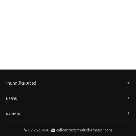
ไทยทิคเก็ตเมเจอร์
บริการ
ช่วยเหลือ
02 262 3456
callcenter@thaiticketmajor.com