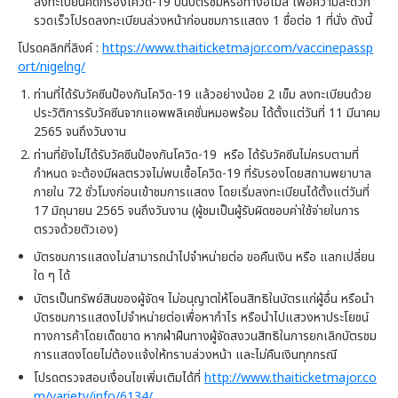
ลงทะเบียนคัดกรองโควิด-19 บนบัตรชมหรือทางอีเมล์ เพื่อความสะดวก
รวดเร็วโปรดลงทะเบียนล่วงหน้าก่อนชมการแสดง 1 ชื่อต่อ 1 ที่นั่ง ดังนี้
โปรดคลิกที่ลิงค์ :
https://www.thaiticketmajor.com/vaccinepassp
ort/nigelng/
ท่านที่ได้รับวัคซีนป้องกันโควิด-19 แล้วอย่างน้อย 2 เข็ม ลงทะเบียนด้วย
ประวัติการรับวัคซีนจากแอพพลิเคชั่นหมอพร้อม ได้ตั้งแต่วันที่ 11 มีนาคม
2565 จนถึงวันงาน
ท่านที่ยังไม่ได้รับวัคซีนป้องกันโควิด-19 หรือ ได้รับวัคซีนไม่ครบตามที่
กำหนด จะต้องมีผลตรวจไม่พบเชื้อโควิด-19 ที่รับรองโดยสถานพยาบาล
ภายใน 72 ชั่วโมงก่อนเข้าชมการแสดง โดยเริ่มลงทะเบียนได้ตั้งแต่วันที่
17 มิถุนายน 2565 จนถึงวันงาน (ผู้ชมเป็นผู้รับผิดชอบค่าใช้จ่ายในการ
ตรวจด้วยตัวเอง)
บัตรชมการแสดงไม่สามารถนำไปจำหน่ายต่อ ขอคืนเงิน หรือ แลกเปลี่ยน
ใด ๆ ได้
บัตรเป็นทรัพย์สินของผู้จัดฯ ไม่อนุญาตให้โอนสิทธิในบัตรแก่ผู้อื่น หรือนำ
บัตรชมการแสดงไปจำหน่ายต่อเพื่อหากำไร หรือนำไปแสวงหาประโยชน์
ทางการค้าโดยเด็ดขาด หากฝ่าฝืนทางผู้จัดสงวนสิทธิในการยกเลิกบัตรชม
การแสดงโดยไม่ต้องแจ้งให้ทราบล่วงหน้า และไม่คืนเงินทุกกรณี
โปรดตรวจสอบเงื่อนไขเพิ่มเติมได้ที่
http://www.thaiticketmajor.co
m/variety/info/6134/