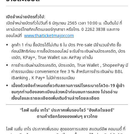
เปิดจำหน่ายบัตรทั่วไป:
เปิดจำหน่ายบัตรทั่วไปวันที่ 6 มิถุนายน 2565 เวลา 10:00 น. เป็นต้นไป ที่
เคาน์เตอร์ไทยทิกเก็ตเมเจอร์ทุกสาขา หรือโทร. 0 2262 3838 และทาง
ออนไลน์ที่
www.thaiticketmajor.com
ลูกค้า 1 ท่าน ซื้อบัตรได้ไม่เกิน 6 ใบ บัตร Pre-sale มีจำนวนจำกัด ซื้อ
ก่อนมีสิทธิก่อน การซื้อบัตรออนไลน์ จะรับชำระเงินผ่านบัตรเครดิต, บัตร
เดบิต, KPay+, True Wallet และ AirPay เท่านั้น
การชำระเงินผ่านบัตรเครดิต, บัตรเดบิต, True Wallet , ShopeePay มี
ค่าธรรมเนียม convenience fee 3 % สำหรับการชำระเงินผ่าน BBL
iBanking , K Pay+ ไม่มีค่าธรรมเนียม
เนื่องด้วยข้อกำหนดเกี่ยวกับสถานการณ์โรคระบาดโควิด-19 ผู้เข้า
ชมทุกท่านต้องลงทะเบียนล่วงหน้าก่อนชมการแสดง โปรดอ่าน
เงื่อนไขและรายละเอียดเพิ่มเติมด้านล่างโดยละเอียด
“ไลฟ์ เนชั่น เทโร” ประกาศเพิ่มรอบโชว์ “อังเคิลโรเจอร์”
ตามคำเรียกร้องของแฟนๆ ชาวไทย
ไลฟ์ เนชั่น เทโร ประกาศเพิ่มรอบ สุดยอดการแสดง สแตนด์อัพ คอมเมดี้ ที่