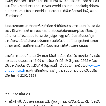
แฟนๆ เรียกร้อง และรอคอย กับ “ไนเจล อึ้ง เดอะ ไฮ๊หย่าา เวิลด์ ทัวร์ อิน
แบงค็อก” (Nigel Ng The Haiyaa World Tour in Bangkok) ที่กำลังจะ
ระเบิดความฮาขึ้นในวันอาทิตย์ที่ 19 มิถุนายนนี้ ที่เซ็นทรัลเวิลด์ ไลฟ์, ชั้น 8
เซ็นทรัลเวิลด์
ด้วยเสียงตอบรับที่ดีจากแฟนๆ ทั่วโลก ทำให้บัตรเข้าชมการแสดง ไนเจล อึ้ง
เดอะ ไฮ๊หย่าา เวิลด์ ทัวร์ ของคอมเมเดี้ยนระดับโลกและยูทูปเบอร์ชื่อดัง ผู้
สร้างกระแสไวรัลสุดปัง ไนเจล อึ้ง (Nigel Ng) หรือ อังเคิลโรเจอร์ ถูก
จำหน่ายหมดไปแล้วในหลายประเทศ รวมถึงในประเทศไทยที่ถูกจำหน่ายหมด
อย่างรวดเร็ว จนเกิดกระแสเรียกร้องมากมายให้เพิ่มรอบการแสดง
สำหรับการแสดง “ไนเจล อึ้ง เดอะ ไฮ๊หย่าา เวิลด์ ทัวร์ อิน แบงค็อก” จะเพิ่ม
การแสดงในรอบเวลา 16.00 น. ในวันอาทิตย์ที่ 19 มิถุนายน 2565 พร้อม
เปิดจำหน่ายบัตร ตั้งแต่วันที่ 6 มิถุนายนนี้ เป็นต้นไป ทางเว็บไซต์
www.liv
enation.co.th
และไทยทิคเก็ตเมเจอร์ทุกสาขา สอบถามรายละเอียดเพิ่ม
เติม โทร. 0 2262 3838
เงื่อนไขการซื้อบัตร
เมื่อท่านซื้อบัตรชมการแสดงแล้ว ผู้ชมทุกท่านจะได้รับรหัสและลิงค์สำหรับ