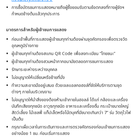
การซื้อบัตรชมการแสดงหมายถึงผู้ซื้อยอมรับตามข้อตกลงที่ทางผู้จัดฯ
กำหนดข้างต้นแล้วทุกประการ
มาตรการสําหรับผู้เข้าชมการแสดง
ก่อนเข้าพื้นที่การแสดงผู้เข้าชมทุกท่านต้องผ่านจุดคัดกรองเพื่อตรวจวัด
อุณหภูมิร่างกาย
ผู้เข้าชมทุกท่านต้องสแกน QR Code เพื่อลงทะเบียน “ไทยชนะ”
ผู้เข้าชมทุกท่านต้องสวมหน้ากากอนามัยตลอดการชมการแสดง
รักษาระยะห่างระหว่างบุคคล
ไม่อนุญาตให้เปลี่ยนหรือย้ายที่นั่ง
ทำความสะอาดมืออยู่เสมอ ด้วยเจลแอลกอฮอล์ที่จัดให้บริการตามจุด
ต่างๆ ภายในบริเวณงาน
ไม่อนุญาตให้นำสิ่งของต้องห้ามเข้าภายในฮอลล์ ได้แก่ กล้องและเครื่อง
บันทึกเสียงทุกชนิด อาวุธทุกชนิด อาหารและเครื่องดื่ม กระเป๋าขนาดใหญ่
สัตว์เลี้ยง ไม้เซลฟี่ แท็ปเล็ตหรือโน้ตบุคที่มีขนาดเกินกว่า 7” ร่ม วัตถุไวไฟ
เป็นต้น
กรุณาเผื่อเวลาในการเดินทางและการตรวจคัดกรองก่อนเข้าชมการแสดง
อย่างน้อย 1 ชม. ก่อนเริ่มการแสดง