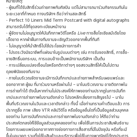
หมายเหตุ:
-
ผู้ชมที่ได้รับสิทธิ์ร่วมถ่ายภาพกับศิลปิน แต่ไม่สามารถมาร่วมกิจกรรมทันใน
ระยะเวลาที่กำหนด ทางบริษัทฯ ถือว่าท่านสละสิทธิ์
- Perfect 10 Liners Mid Term Postcard with digital autographs
สามารถรับได้ที่จุดลงทะเบียนหน้างาน
- ผู้จัดงานไม่อนุญาตให้บันทึกภาพวิดีโอหรือ
Live
ทางสื่อโซเชียลมีเดียโดย
เด็ดขาด หากฝ่าฝืนทางทีมงานจะเชิญตัวออกจากพื้นที่ทันที
-
ไม่อนุญาตให้นำสิทธิ์ไปใช้ประโยชน์ทางการค้า
-
โปรดระวังมิจฉาชีพที่แฝงมาในรูปแบบต่างๆ เช่น การรับจองสิทธิ์
,
การซื้อ
-
ขายสิทธิ์นอกระบบ
,
การแอบอ้างเป็นพนักงานบริษัทฯ เป็นต้น
- การเปลี่ยนแปลงเงื่อนไขหรือกติกาต่างๆ ขอสงวนสิทธิ์ให้เป็นไปตาม
ดุลยพินิจของทีมงาน
- ภายในบริเวณจัดงานจะมีการบันทึกเทปและถ่ายภาพสำหรับเผยแพร่และ
ออกอากาศ ผู้ชม ที่มาร่วมงานหรือผ่านไป – มาในบริเวณงาน อาจติดภาพใน
การถ่ายทำได้ ดังนั้นหากท่านไม่ประสงค์ให้ภาพของท่านปรากฏในการบันทึก
เทปและการถ่ายภาพในงานดังกล่าว โปรดหลีกเลี่ยงการสัญจรไป – มาใน
พื้นที่บริเวณงานในวันและเวลาดังกล่าว ทั้งนี้ เมื่อท่านทราบคำเตือนแล้ว การ
ปรากฏชื่อ ภาพ เสียง VTR คลิปวีดิโอ หรือข้อมูลอื่นใดที่เป็นข้อมูลส่วนบุคคล
ของท่าน ในการบันทึกเทปและการถ่ายภาพในงานดังกล่าว ให้ถือว่าท่าน
ประสงค์ตกลงให้ใช้ข้อมูลส่วนบุคคลของท่าน เพื่อใช้ในการประชาสัมพันธ์งาน
โดยการเผยแพร่ออกอากาศทางช่องทางการสื่อสารที่มีในปัจจุบัน หรือที่จะมี
ขึ้นในอนาคต รวมทั้งใช้ในสินค้าและบริการเพื่อใช้ในทางพาณิชย์ได้ทุกประการ