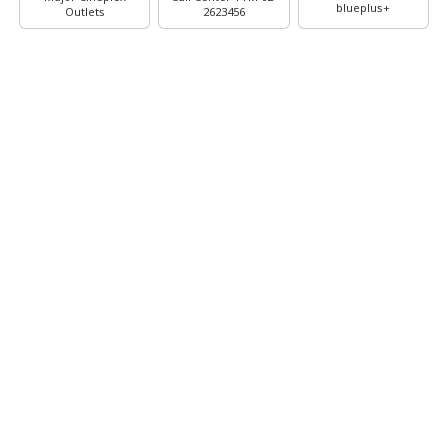
blueplus+
Outlets
2623456