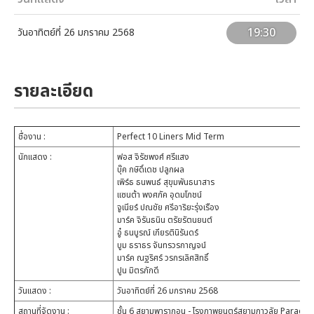
19:30
วันอาทิตย์ที่ 26 มกราคม 2568
รายละเอียด
ชื่องาน
:
Perfect 10 Liners Mid Term
นักแสดง
:
ฟอส จิรัชพงศ์ ศรีแสง
บุ๊ค กษิดิ์เดช ปลูกผล
เพิร์ธ ธนพนธ์ สุขุมพันธนาสาร
แซนต้า พงศภัค อุดมโภชน์
จูเนียร์ ปณชัย ศรีอาริยะรุ่งเรือง
มาร์ค จิรันธนิน ตรัยรัตนยนต์
อู๋ ธนบูรณ์ เกียรตินิรันดร์
บูม ธราธร จันทรวรกาญจน์
มาร์ค ณฐริศร์ วรกรเลิศสิทธิ์
ปูน มิตรภักดี
วันแสดง
:
วันอาทิตย์ที่ 26 มกราคม 2568
สถานที่จัดงาน
:
ชั้น 6 สยามพารากอน - โรงภาพยนตร์สยามภาวลัย Parago