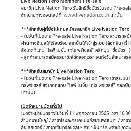
Live Nation Tero Members Pre-sale:
สมาชิก Live Nation Tero รับสิทธิซื้อบัตรในรอบ Pre-sale 
จำหน่ายทางออนไลน์ที่
www.livenation.co.th
เท่านั้น
***สำหรับผู้ที่ยังไม่เคยสมัครสมาชิก Live Nation Tero
- ในวันที่เปิดขาย Pre-sale Live Nation Tero สามารถสม
ผ่านทางอีเมลให้เรียบร้อย จากนั้นให้เข้าสู่ระบบ (ล็อกอิน) ที่
l
สังเกตที่แถบ "ไลฟ์ เนชั่น เทโร พรีเซลล์" คลิกปุ่ม "ซื้อบัตร" 
- ลูกค้าสามารถสมัครสมาชิกได้ตลอดเวลา จนถึงวันจำหน่ายร
***สำหรับสมาชิก Live Nation Tero
- ในวันที่เปิดขาย Pre-sale Live Nation Tero เข้าสู่ระบบ (ล
ทธิ์พรีเซลล์ สังเกตที่แถบ "ไลฟ์ เนชั่น เทโร พรีเซลล์" คลิกปุ่
เท่านั้น)
เปิดจำหน่ายบัตรทั่วไป
เปิดจำหน่ายบัตรทั่วไปวันที่ 11 พฤศจิกายน 2565 เวลา 10:00 
สำนักงานใหญ่ / สาขาโรงละครเคแบงก์สยามพิฆเนศ / สาขาสาม
ลัยเธียเตอร์ / สาขาเซ็นทรัลชิดลม/ สาขาเซ็นทรัล พลาซ่า ลาดพร้