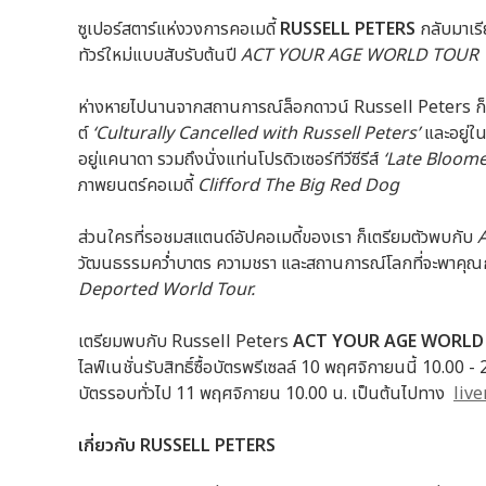
ซูเปอร์สตาร์แห่งวงการคอเมดี้
RUSSELL PETERS
กลับมาเรี
ทัวร์ใหม่แบบสับรับต้นปี
ACT YOUR AGE WORLD TOUR
ห่างหายไปนานจากสถานการณ์ล็อกดาวน์ Russell Peters ก็ม
ต์
‘Culturally Cancelled with Russell Peters’
และอยู่ในร
อยู่แคนาดา รวมถึงนั่งแท่นโปรดิวเซอร์ทีวีซีรีส์
‘Late Bloom
ภาพยนตร์คอเมดี้
Clifford The Big Red Dog
ส่วนใครที่รอชมสแตนด์อัปคอเมดี้ของเรา ก็เตรียมตัวพบกับ
วัฒนธรรมคว่ำบาตร ความชรา และสถานการณ์โลกที่จะพาคุณกล
Deported World Tour.
เตรียมพบกับ Russell Peters
ACT YOUR AGE WORL
ไลฟ์เนชั่นรับสิทธิ์ซื้อบัตรพรีเซลล์ 10 พฤศจิกายนนี้ 10.00 - 
บัตรรอบทั่วไป 11 พฤศจิกายน 10.00 น. เป็นต้นไปทาง
live
เกี่ยวกับ
RUSSELL PETERS