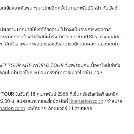
ยกเสียงฮาให้แฟน ๆ ชาวไทยอีกครั้งในกุมภาพันธ์ปีหน้า กับเวิลด์
ีผลงานมากมายให้เราได้ติดตาม ไม่ว่าจะเป็นรายการพอดคาส
ะหว่างการสร้างทีวีซีรีส์ที่เล่าถึงชีวิตวัยเยาว์ช่วงปี 80s ของเขาสมัย
er’
อีกด้วย แฟนภาพยนตร์เองยังสามารถติดตามผลงานของเขาใน
ACT YOUR AGE WORLD TOUR
ที่มาพร้อมกับเนื้อหาใหม่เล่าถึง
ับไปขำปอดโยก เหมือนครั้งที่มาทัวร์เมืองไทยใน
The
D TOUR
ในวันที่ 18 กุมภาพันธ์ 2566 ที่เซ็นทรัลเวิลด์ไลฟ์ สมาชิก
22.00 น. สมัครสมาชิกและซื้อบัตรได้ที่
livenation.co.th
/ จำหน่าย
nation.co.th
และไทยทิกเก็ตเมเจอร์ 11 สาขาหลัก