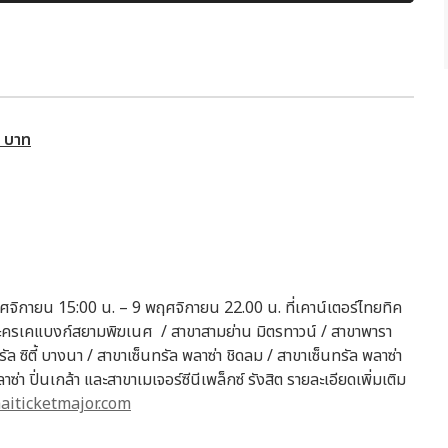
 บาท
ฤศจิกายน 15:00 น. – 9 พฤศจิกายน 22.00 น. ที่เคาน์เตอร์ไทยทิค
งละครเคแบงก์สยามพิฆเนศ / สาขาสามย่าน มิตรทาวน์ / สาขาพารา
ัล ซิตี้ บางนา / สาขาเซ็นทรัล พลาซ่า ชิดลม / สาขาเซ็นทรัล พลาซ่า
ซ่า ปิ่นเกล้า และสาขาเมเจอร์ซีนีเพล็กซ์ รังสิต รายละเอียดเพิ่มเติม
aiticketmajor.com