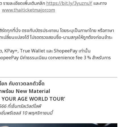
สิต รายละเอียดเพิ่มเติมคลิก
https://bit.ly/3yuznuY
และทาง
่
www.thaiticketmajor.com
อนเสิร์ตทุกที่นั่ง ตรงกับบัตรประชาชน โดยระบุเป็นภาษาไทย หรือภาษา
ารถเปลี่ยนแปลงได้ โปรดตรวจสอบชื่อ-นามสกุลให้ถูกต้องก่อนชำระ
ดบิต, KPay+, True Wallet และ ShopeePay เท่านั้น
, ShopeePay มีค่าธรรมเนียม convenience fee 3 % สำหรับการ
โยก กับดาวตลกตัวจี๊ด
ฮาพร้อม
New Material
T YOUR AGE WORLD TOUR’
566
ที่เซ็นทรัลเวิลด์ไลฟ์
ชั่นพรีเซลล์
10
พฤศจิกายนนี้