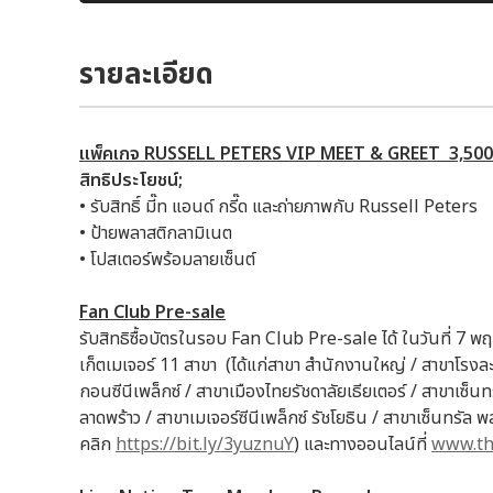
รายละเอียด
แพ็คเกจ RUSSELL PETERS VIP MEET & GREET 3,500
สิทธิประโยชน์;
•
รับสิทธิ์ มี๊ท แอนด์ กรี๊ด และถ่ายภาพกับ Russell Peters
•
ป้ายพลาสติกลามิเนต
•
โปสเตอร์พร้อมลายเซ็นต์
Fan Club Pre-sale
รับสิทธิซื้อบัตรในรอบ Fan Club Pre-sale ได้ ในวันที่ 7 พ
เก็ตเมเจอร์ 11 สาขา (ได้แก่สาขา สำนักงานใหญ่ / สาขาโร
กอนซีนีเพล็กซ์ / สาขาเมืองไทยรัชดาลัยเธียเตอร์ / สาขาเซ็นทร
ลาดพร้าว / สาขาเมเจอร์ซีนีเพล็กซ์ รัชโยธิน / สาขาเซ็นทรัล พลา
คลิก
https://bit.ly/3yuznuY
) และทางออนไลน์ที่
www.th