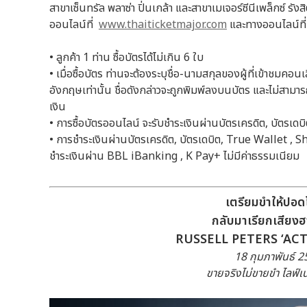
สาขาเซ็นทรัล พลาซ่า ปิ่นเกล้า และสาขาเมเจอร์ซีนีเพล็กซ์ รัง
ออนไลน์ที่
www.thaiticketmajor.com
และทางออนไลน์ที
• ลูกค้า 1 ท่าน ซื้อบัตรได้ไม่เกิน 6 ใบ
• เมื่อซื้อบัตร ท่านจะต้องระบุชื่อ-นามสกุลของผู้ที่เข้าชมค
อังกฤษเท่านั้น ชื่อดังกล่าวจะถูกพิมพ์ลงบนบัตร และไม่สาม
เงิน
• การซื้อบัตรออนไลน์ จะรับชำระเงินผ่านบัตรเครดิต, บัตรเ
• การชำระเงินผ่านบัตรเครดิต, บัตรเดบิต, True Wallet 
ชำระเงินผ่าน BBL iBanking , K Pay+ ไม่มีค่าธรรมเนียม
เตรียมขำให้ปอด
กลับมาเรียกเสียง
RUSSELL PETERS ‘AC
18
กุมภาพันธ์
2
ขายจริงไม่ขายขำ ไลฟ์เน