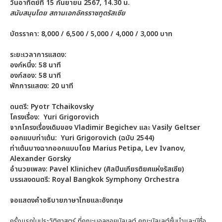
วันอาทิตย์ที่ 15 กันยายน 2567, 14.30 น.
สนับสนุนโดย สถานเอกอัครราชทูตรัสเซีย
บัตรราคา: 8,000 / 6,500 / 5,000 / 4,000 / 3,000 บาท
ระยะเวลาการแสดง:
องก์หนึ่ง: 58 นาที
องก์สอง: 58 นาที
พักการแสดง: 20 นาที
ดนตรี:
Pyotr Tchaikovsky
โครงเรื่อง:
Yuri Grigorovich
จากโครงเรื่องเดิมของ Vladimir Begichev และ Vasily Geltser
ออกแบบท่าเต้น:
Yuri Grigorovich (ฉบับ 2544)
ท่าเต้นบางฉากออกแบบโดย Marius Petipa, Lev Ivanov,
Alexander Gorsky
อำนวยเพลง:
Pavel Klinichev (ศิลปินเกียรติยศแห่งรัสเซีย)
บรรเลงดนตรี:
Royal Bangkok Symphony Orchestra
จอแสดงคำอธิบายภาษาไทยและอังกฤษ
ครั้งแรกในประวัติศาสตร์ ที่คณะบอลชอยบัลเลต์ คณะบัลเลต์ชั้นนำและมีชื่อ