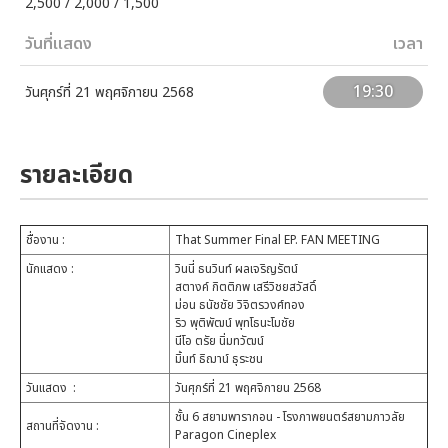
2,500 / 2,000 / 1,500
วันที่แสดง
เวลา
19:30
วันศุกร์ที่ 21 พฤศจิกายน 2568
รายละเอียด
ชื่องาน
:
That Summer Final EP. FAN MEETING
นักแสดง
:
วินนี่ ธนวินท์ ผลเจริญรัตน์
สตางค์ กิตติภพ เสรีวิชยสวัสดิ์
ม่อน ธนัชชัย วิจิตรวงศ์ทอง
ริว พุติพัฒน์ พุทโธนะโมชัย
นีโอ ตรัย นิ่มทวัฒน์
มิ้นท์ ธิฌาน์ ธุระชน
วันแสดง
:
วันศุกร์ที่ 21 พฤศจิกายน 2568
ชั้น 6 สยามพารากอน - โรงภาพยนตร์สยามภาวลัย
สถานที่จัดงาน
:
Paragon Cineplex