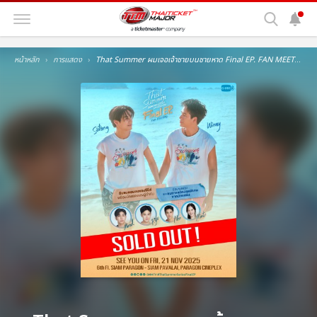
หน้าหลัก
การแสดง
That Summer ผมเจอเจ้าชายบนชายหาด Final EP. FAN MEETING