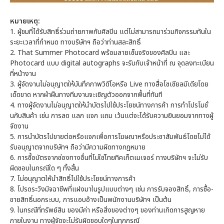
หมายเหตุ:
1. ผู้ชมที่ได้รับสิทธิ์ร่วมถ่ายภาพกับศิลปิน แต่ไม่สามารถมาร่วมกิจกรรมทันใน
ระยะเวลาที่กำหนด ทางบริษัทฯ ถือว่าท่านสละสิทธิ์
2. That Summer Photocard พร้อมลายเซ็นจริงของศิลปิน และ
Photocard แบบ digital autographs จะรับกับเจ้าหน้าที่ ณ จุดลงทะเบียน
ที่หน้างาน
3. ผู้จัดงานไม่อนุญาตให้บันทึกภาพวิดีโอหรือ Live ทางสื่อโซเชียลมีเดียโดย
เด็ดขาด หากฝ่าฝืนทางทีมงานจะเชิญตัวออกจากพื้นที่ทันที
4. ทางผู้จัดงานไม่อนุญาตให้นำบัตรไปใช้ประโยชน์ทางการค้า การทำโปรโมชั่
นกับสินค้า เช่น การลด แลก แจก แถม เว้นแต่จะได้รับความยินยอมจากทางผู้
จัดงาน
5. การนำบัตรไปขายต่อหรือแจกเพื่อการโฆษณาหรือประชาสัมพันธ์โดยไม่ได้
รับอนุญาตจากบริษัทฯ ถือว่ามีความผิดทางกฎหมาย
6. การซื้อบัตรจากช่องทางอื่นที่ไม่ใช่ไทยทิคเก็ตเมเจอร์ ทางบริษัทฯ จะไม่รับ
ผิดชอบในกรณีใด ๆ ทั้งสิ้น
7. ไม่อนุญาตให้นำสิทธิ์ไปใช้ประโยชน์ทางการค้า
8. โปรดระวังมิจฉาชีพที่แฝงมาในรูปแบบต่างๆ เช่น การรับจองสิทธิ์, การซื้อ-
ขายสิทธิ์นอกระบบ, การแอบอ้างเป็นพนักงานบริษัทฯ เป็นต้น
9. ในกรณีที่ทรัพย์สิน ของมีค่า หรือสิ่งของต่างๆ ของท่านเกิดการสูญหาย
ภายในงาน ทางผู้จัดจะไม่รับผิดชอบใดๆในทุกกรณี