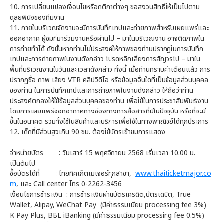
10. การเปลี่ยนแปลงเงื่อนไขหรือกติกาต่างๆ ขอสงวนสิทธิ์ให้เป็นไปตาม
ดุลยพินิจของทีมงาน
11. ภายในบริเวณจัดงานจะมีการบันทึกเทปและถ่ายภาพสำหรับเผยแพร่และ
ออกอากาศ ผู้ชมที่มาร่วมงานหรือผ่านไป – มาในบริเวณงาน อาจติดภาพใน
การถ่ายทำได้ ดังนั้นหากท่านไม่ประสงค์ให้ภาพของท่านปรากฏในการบันทึก
เทปและการถ่ายภาพในงานดังกล่าว โปรดหลีกเลี่ยงการสัญจรไป – มาใน
พื้นที่บริเวณงานในวันและเวลาดังกล่าว ทั้งนี้ เมื่อท่านทราบคำเตือนแล้ว การ
ปรากฏชื่อ ภาพ เสียง VTR คลิปวิดีโอ หรือข้อมูลอื่นใดที่เป็นข้อมูลส่วนบุคคล
ของท่าน ในการบันทึกเทปและการถ่ายภาพในงานดังกล่าว ให้ถือว่าท่าน
ประสงค์ตกลงให้ใช้ข้อมูลส่วนบุคคลของท่าน เพื่อใช้ในการประชาสัมพันธ์งาน
โดยการเผยแพร่ออกอากาศทางช่องทางการสื่อสารที่มีในปัจจุบัน หรือที่จะมี
ขึ้นในอนาคต รวมทั้งใช้ในสินค้าและบริการเพื่อใช้ในทางพาณิชย์ได้ทุกประการ
12. เด็กที่มีส่วนสูงเกิน 90 ซม. ต้องใช้บัตรเข้าชมการแสดง
จำหน่ายบัตร
: วันเสาร์ 15 พฤศจิกายน 2568 เริ่มเวลา 10.00 น.
เป็นต้นไป
ซื้อบัตรได้ที่
: ไทยทิคเก็ตเมเจอร์ทุกสาขา,
www.thaiticketmajor.co
m
, และ Call center โทร 0-2262-3456
เงื่อนไขการชำระเงิน
: การชำระเงินผ่านบัตรเครดิต,บัตรเดบิต, True
Wallet, Alipay, WeChat Pay (มีค่าธรรมเนียม processing fee 3%)
K Pay Plus, BBL iBanking (มีค่าธรรมเนียม processing fee 0.5%)