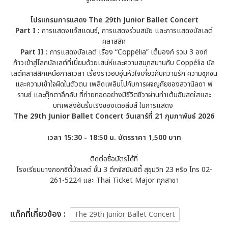
โปรแกรมการแสดง The 29th Junior Ballet Concert
Part I :
การแสดงแจ๊สแดนซ์, การแสดงร่วมสมัย และการแสดงบัลเลต์
คลาสสิค
Part II :
การแสดงบัลเลต์ เรื่อง “Coppélia” เต็มองก์ รวม 3 องก์
ก้าวเข้าสู่โลกบัลเลต์ที่เปี่ยมด้วยเสน่ห์และความสนุกสนานกับ Coppélia บัล
เลต์คลาสสิกเหนือกาลเวลา เรื่องราวอบอุ่นหัวใจเกี่ยวกับความรัก ความซุกซน
และความเข้าใจผิดในตัวตน เพลิดเพลินไปกับการผจญภัยของสวานิลดา ฟ
รานซ์ และตุ๊กตาลึกลับ ที่ถ่ายทอดอย่างมีชีวิตชีวาผ่านท่าเต้นอันสดใสและ
บทเพลงอันรื่นเริงของเดอลีบส์ ในการแสดง
The 29th Junior Ballet Concert วันเสาร์ที่ 21 กุมภาพันธ์ 2026
เวลา 15:30 - 18:50 น. บัตรราคา 1,500 บาท
ติดต่อซื้อบัตรได้ที่
โรงเรียนบางกอกซิตี้บัลเลต์ ชั้น 3 ตึกจัสมินซิตี้ สุขุมวิท 23 หรือ โทร 02-
261-5224 และ Thai Ticket Major ทุกสาขา
เเท็กที่เกี่ยวข้อง :
The 29th Junior Ballet Concert