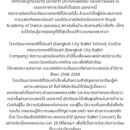
เด็กๆเรียนรู้ที่จะมีน้ำใจ มีมารยาท มีความรับผิดชอบ และมีความมั่นใจ ใน
บรรยากาศการเรียนที่เป็นมิตร นอกจากนี้
คณาจารย์ของโรงเรียนบางกอกซิตี้บัลเลต์นั้น ล้วนแต่เป็นผู้มีประสบการณ์
การแสดงกับคณะบัลเลต์ และมีประกาศนียบัตรรับรองจาก Royal
Academy of Dance (ลอนดอน) สถาบันชั้นนำระดับสากลที่น่าเชื่อถือ เด็กๆ
จะได้เรียนรู้จากคุณครูที่ดีที่สุดตั้งแต่ก้าวแรกของพวกเขา
โรงเรียนบางกอกซิตี้บัลเลต์ (Bangkok City Ballet School) ร่วมด้วย
คณะบางกอกซิตี้บัลเลต์ (Bangkok City Ballet
Company) จัดการเเสดงบัลเลต์ประจำปีขึ้นเพื่อเผยเเพร่ศาสตร์การเต้น
แบบตะวันตกในประเทศไทย และเพื่อให้นักเรียน
ได้แสดงความสามารถ และเทคนิคการเต้นบนเวทีผ่านการแสดงประจำปีการ
ศึกษา 2568-2569
โรงเรียนบางกอกซิตี้บัลเลต์เล็งเห็นถึงความสำคัญของการเรียนรู้ผ่า
นการเเสดงบนเวที ซึ่งทำให้นักเรียนได้เรียนรู้เรื่องราว
ของบัลเลต์เรื่องต่างๆ ผ่านบทเพลงคลาสสิค และสามารถถ่ายทอดเรื่องราว
เหล่านั้นผ่านการแสดงได้ นอกจากนี้ นักเรียนจะได้เพิ่มพูนทักษะในการทำงาน
ร่วมกับผู้อื่น มีความรับผิดชอบต่อตนเอง และผู้อื่น มีความเห็นอกเห็นใจซึ่งกัน
และกัน ตลอดจนรู้จักวางแผนแก้ปัญหาเฉพาะหน้า ฯลฯ ผ่านการแสดงอีก
ด้วย โรงเรียนจึงจัดให้มีการเเสดงประจำปี (Junior Ballet Concert) ขึ้น
อย่างต่อเนื่องตลอดระยะเวลา 29 ปีที่ผ่านมา เพื่อใช้เป็นการวัดระดับการเรียน
รู้ในเเต่ละปีการศึกษา