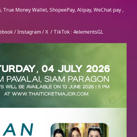
เดบิต, True Money Wallet, ShopeePay, Alipay, WeChat pay ,
ebook / Instagram / X / TikTok : 4elementsGL