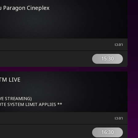
ัย Paragon Cineplex
เวลา
15:30
TTM LIVE
LIVE STREAMING)
UTE SYSTEM LIMIT APPLIES **
เวลา
16:30