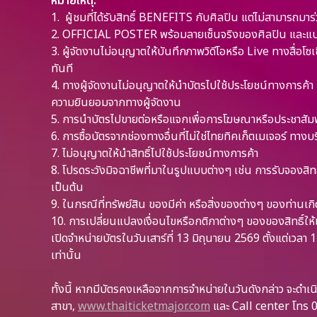
หมายเหตุ:
1. ผู้ชมที่ได้รับสิทธิ์ BENEFITS กับศิลปิน แต่ไม่สามารถมา
2. OFFICIAL POSTER พร้อมลายเซ็นจริงของศิลปิน และแบบไม่
3. ผู้จัดงานไม่อนุญาตให้บันทึกภาพวิดีโอหรือ Live ทางสื่อโ
ทันที
4. ทางผู้จัดงานไม่อนุญาตให้นำบัตรไปใช้ประโยชน์ทางการค้า 
ความยินยอมจากทางผู้จัดงาน
5. การนำบัตรไปขายต่อหรือแจกเพื่อการโฆษณาหรือประชาสัมพ
6. การซื้อบัตรจากช่องทางอื่นที่ไม่ใช่ไทยทิคเก็ตเมเจอร์ ทาง
7. ไม่อนุญาตให้นำสิทธิ์ไปใช้ประโยชน์ทางการค้า
8. โปรดระวังมิจฉาชีพที่มาในรูปแบบต่างๆ เช่น การรับจองสิ
เป็นต้น
9. ในกรณีที่ทรัพย์สิน ของมีค่า หรือสิ่งของต่างๆ ของท่าน
10. การเปลี่ยนแปลงเงื่อนไขหรือกติกาต่างๆ ของของสิทธิ์ใ
เปิดจำหน่ายบัตรในวันเสาร์ที่ 13 มิถุนายน 2569 ตั้งแต่เวลา
เท่านั้น
ทั้งนี้ หากมีบัตรคงเหลือจากการจำหน่ายในวันดังกล่าว จะดำเ
สาขา,
www.thaiticketmajor.com
และ Call center โทร