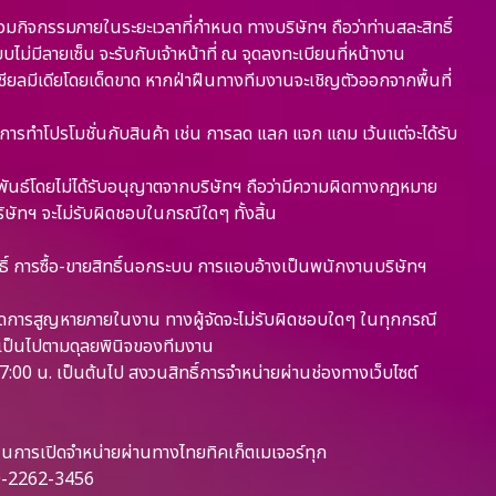
ร่วมกิจกรรมภายในระยะเวลาที่กำหนด ทางบริษัทฯ ถือว่าท่านสละสิทธิ์
มีลายเซ็น จะรับกับเจ้าหน้าที่ ณ จุดลงทะเบียนที่หน้างาน
ซเชียลมีเดียโดยเด็ดขาด หากฝ่าฝืนทางทีมงานจะเชิญตัวออกจากพื้นที่
การทำโปรโมชั่นกับสินค้า เช่น การลด แลก แจก แถม เว้นแต่จะได้รับ
ันธ์โดยไม่ได้รับอนุญาตจากบริษัทฯ ถือว่ามีความผิดทางกฎหมาย
บริษัทฯ จะไม่รับผิดชอบในกรณีใดๆ ทั้งสิ้น
ทธิ์ การซื้อ-ขายสิทธิ์นอกระบบ การแอบอ้างเป็นพนักงานบริษัทฯ
เกิดการสูญหายภายในงาน ทางผู้จัดจะไม่รับผิดชอบใดๆ ในทุกกรณี
ห้เป็นไปตามดุลยพินิจของทีมงาน
 17:00 น. เป็นต้นไป สงวนสิทธิ์การจำหน่ายผ่านช่องทางเว็บไซต์
นินการเปิดจำหน่ายผ่านทางไทยทิคเก็ตเมเจอร์ทุก
 0-2262-3456