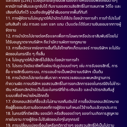
และเสียง (LIVE) ด้วยอุปกรณ์ทุกชนิดผ่านช่องทางหรือแอปพลิเคชั่นต่างๆ
หากมีการฝ่าฝืนและถูกจับได้ ทีมงานขอสงวนลิขสิทธิ์ในการลบภาพ วิดีโอ และ
เสียงที่บันทึกไว้ รวมถึงเชิญผู้ที่ฝ่าฝืนออกจากพื้นที่ทันที
11. ทางผู้จัดงานไม่อนุญาตให้นำบัตรไปใช้ประโยชน์ทางการค้า การทำโปรโมชั่
นกับสินค้า เช่น การลด แลก แจก แถม เว้นแต่จะได้รับความยินยอมจากทางผู้
จัดงาน
12. การนำบัตรไปขายต่อหรือแจกเพื่อการโฆษณาหรือประชาสัมพันธ์โดยไม่
ได้รับอนุญาตจากบริษัทฯ ถือว่ามีความผิดทางกฎหมาย
13. การซื้อบัตรจากช่องทางอื่นที่ไม่ใช่ไทยทิคเก็ตเมเจอร์ ทางบริษัทฯ จะไม่รับ
ผิดชอบในกรณีใด ๆ ทั้งสิ้น
14. ไม่อนุญาตให้นำสิทธิ์ไปใช้ประโยชน์ทางการค้า
15. โปรดระวังมิจฉาชีพที่แฝงมาในรูปแบบต่างๆ เช่น การรับจองสิทธิ์, การ
ซื้อ-ขายสิทธิ์นอกระบบ, การแอบอ้างเป็นพนักงานบริษัทฯ เป็นต้น
16. การนำบัตรไปขายต่อเพิ่มราคา หากตรวจสอบและพบหลักฐานการ
ทำความผิด ทางบริษัทฯ ขอสงวนสิทธิ์ในการยกเลิกการจองในกรณียังไม่ชำระ
เงิน หรือยกเลิกบัตรเป็นโมฆะในกรณีที่ชำระเงินแล้ว และนำบัตรกลับคืนสู่
ระบบเพื่อจำหน่ายใหม่อีกครั้ง
17. บัตรคอนเสิร์ตที่ซื้อแล้วไม่สามารถคืนเงินได้ การซื้อบัตรคอนเสิร์ตหมาย
ถึงผู้ซื้อยอมรับตามข้อตกลงที่ทางผู้จัดงานกำหนดไว้ข้างต้นแล้วทุกประการ
18. ในกรณีที่ทรัพย์สิน ของมีค่า หรือสิ่งของต่างๆ ของท่านเกิดการสูญหาย
ภายในงาน ทางผู้จัดจะไม่รับผิดชอบใดๆในทุกกรณี
19. การเปลี่ยนแปลงเงื่อนไขหรือกติกาต่างๆ ขอสงวนสิทธิ์ให้เป็นไปตาม