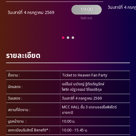
วันเสาร์ที่ 4 ก
19:00
วันเสาร์ที่ 4 กรกฎาคม 2569
Sold out
รายละเอียด
ชื่องาน
:
Ticket to Heaven Fan Party
เจมีไนน์ นรวิชญ์ ฐิติเจริญรักษ์
นักแสดง
:
โฟร์ท ณัฐวรรธน์ จิโรชน์ธิกุล
วันแสดง
:
วันเสาร์ที่ 4 กรกฎาคม 2569
MCC HALL ชั้น 3 เดอะมอลล์ไลฟ์สโตร์
สถานที่จัดงาน
:
บางกะปิ
บูธหน้างาน
:
10.00 น.
ลงทะเบียนรับสิทธิ์ Benefit* :
10.00 - 15.45 น.