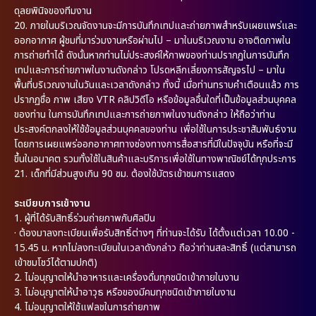
ดุลยพินิจของทีมงาน
20. ภายในบริเวณจัดงานจะมีการบันทึกเทปและถ่ายภาพสำหรับเผยแพร่และ
ออกอากาศ ผู้ชมที่มาร่วมงานหรือผ่านไป – มาในบริเวณงาน อาจติดภาพใน
การถ่ายทำได้ ดังนั้นหากท่านไม่ประสงค์ให้ภาพของท่านปรากฏในการบันทึก
เทปและการถ่ายภาพในงานดังกล่าว โปรดหลีกเลี่ยงการสัญจรไป – มาใน
พื้นที่บริเวณงานในวันและเวลาดังกล่าว ทั้งนี้ เมื่อท่านทราบคำเตือนแล้ว การ
ปรากฏชื่อ ภาพ เสียง VTR คลิปวิดีโอ หรือข้อมูลอื่นใดที่เป็นข้อมูลส่วนบุคคล
ของท่าน ในการบันทึกเทปและการถ่ายภาพในงานดังกล่าว ให้ถือว่าท่าน
ประสงค์ตกลงให้ใช้ข้อมูลส่วนบุคคลของท่าน เพื่อใช้ในการประชาสัมพันธ์งาน
โดยการเผยแพร่ออกอากาศทางช่องทางการสื่อสารที่มีในปัจจุบัน หรือที่จะมี
ขึ้นในอนาคต รวมทั้งใช้ในสินค้าและบริการเพื่อใช้ในทางพาณิชย์ได้ทุกประการ
21. เด็กที่มีส่วนสูงเกิน 90 ซม. ต้องใช้บัตรเข้าชมการแสดง
ระเบียบการเข้างาน
1.
ผู้ที่ได้รับสิทธิ์ร่วมถ่ายภาพกับศิลปิน
·
ต้องมาลงทะเบียนเพื่อรับสิทธิ์ต่างๆ ที่ท่านจะได้รับ ได้ตั้งแต่เวลา 10.00 -
15.45 น. หากไม่ลงทะเบียนในเวลาดังกล่าว ถือว่าท่านสละสิทธิ์ (แต่สามารถ
เข้าชมโชว์ได้ตามปกติ)
2.
ไม่อนุญาตให้นำอาหารและเครื่องดื่มทุกชนิดเข้าภายในงาน
3.
ไม่อนุญาตให้นำอาวุธ หรือของมีคมทุกชนิดเข้าภายในงาน
4.
ไม่อนุญาตให้ใช้แฟลชในการถ่ายภาพ