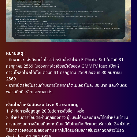
หมายเหตุ :
-
ทีมงานจะแจ้งลิงก์เว็บไซต์สำหรับเข้ารับไฟล์ E-Photo Set ในวันที่ 31
กรกฎาคม 2569 ในช่องทางโซเชียลมีเดียของ GMMTV โดยจะเปิดให้
ดาวน์โหลดไฟล์ได้ตั้งแต่วันที่ 31 กรกฎาคม 2569 ถึงวันที่ 30 กันยายน
2569
- ราคาบัตรยังไม่รวมค่าบริการไทยทิคเก็ตเมเจอร์ใบละ 30 บาท และค่าบัตร
พลาสติกที่ระลึกและค่าขนส่ง
เงื่อนไขสำหรับบัตรชม Live Streaming
1.
จำกัดการซื้อสูงสุด 20 ใบต่อการสั่งซื้อ 1 ครั้ง
2.
สำหรับการซื้อบัตรผ่านทุกช่องทาง ผู้ชมจะได้รับลิงก์และโค้ดสำหรับเข้าชม
การแสดงสดทางอีเมลที่ลงทะเบียนไว้กับไทยทิคเก็ตเมเจอร์ภายใน 24 ชั่วโมง
โปรดตรวจสอบอีเมลของท่าน หากไม่ได้รับอีเมลภายในเวลาดังกล่าวโปรด
ติดต่อ โทร. 02-262-3456