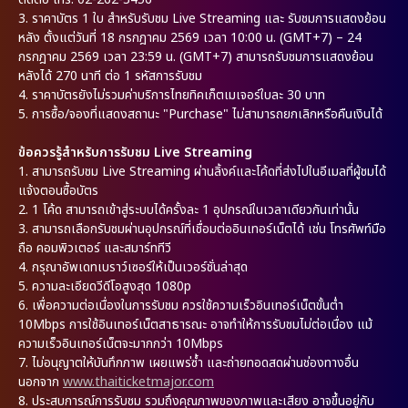
3.
ราคาบัตร 1 ใบ สำหรับรับชม Live Streaming และ รับชมการแสดงย้อน
หลัง ตั้งแต่วันที่ 18 กรกฎาคม 2569 เวลา 10:00 น. (GMT+7) – 24
กรกฎาคม 2569 เวลา 23:59 น. (GMT+7) สามารถรับชมการแสดงย้อน
หลังได้ 270 นาที ต่อ 1 รหัสการรับชม
4.
ราคาบัตรยังไม่รวมค่าบริการไทยทิคเก็ตเมเจอร์ใบละ 30 บาท
5.
การซื้อ/จองที่แสดงสถานะ "Purchase" ไม่สามารถยกเลิกหรือคืนเงินได้
ข้อควรรู้สำหรับการรับชม Live Streaming
1.
สามารถรับชม Live Streaming ผ่านลิ้งค์และโค้ดที่ส่งไปในอีเมลที่ผู้ชมได้
แจ้งตอนซื้อบัตร
2.
1 โค้ด สามารถเข้าสู่ระบบได้ครั้งละ 1 อุปกรณ์ในเวลาเดียวกันเท่านั้น
3.
สามารถเลือกรับชมผ่านอุปกรณ์ที่เชื่อมต่ออินเทอร์เน็ตได้ เช่น โทรศัพท์มือ
ถือ คอมพิวเตอร์ และสมาร์ททีวี
4.
กรุณาอัพเดทเบราว์เซอร์ให้เป็นเวอร์ชั่นล่าสุด
5.
ความละเอียดวีดีโอสูงสุด 1080p
6.
เพื่อความต่อเนื่องในการรับชม ควรใช้ความเร็วอินเทอร์เน็ตขั้นต่ำ
10Mbps การใช้อินเทอร์เน็ตสาธารณะ อาจทำให้การรับชมไม่ต่อเนื่อง แม้
ความเร็วอินเทอร์เน็ตจะมากกว่า 10Mbps
7.
ไม่อนุญาตให้บันทึกภาพ เผยแพร่ซ้ำ และถ่ายทอดสดผ่านช่องทางอื่น
นอกจาก
www.thaiticketmajor.com
8.
ประสบการณ์การรับชม รวมถึงคุณภาพของภาพและเสียง อาจขึ้นอยู่กับ