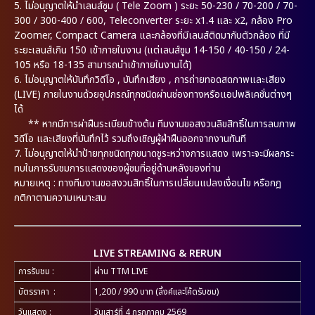
5.
ไม่อนุญาตให้นำเลนส์ซูม ( Tele Zoom ) ระยะ 50-230 / 70-200 / 70-
300 / 300-400 / 600, Teleconverter ระยะ x1.4 และ x2, กล้อง Pro
Zoomer, Compact Camera และกล้องที่มีเลนส์ติดมากับตัวกล้อง ที่มี
ระยะเลนส์เกิน 150 เข้าภายในงาน (แต่เลนส์ซูม 14-150 / 40-150 / 24-
105 หรือ 18-135 สามารถนำเข้าภายในงานได้)
6.
ไม่อนุญาตให้บันทึกวิดีโอ , บันทึกเสียง , การถ่ายทอดสดภาพและเสียง
(LIVE) ภายในงานด้วยอุปกรณ์ทุกชนิดผ่านช่องทางหรือแอปพลิเคชั่นต่างๆ
ได้
** หากมีการผ่าฝืนระเบียบข้างต้น ทีมงานขอสงวนลิขสิทธิ์ในการลบภาพ
วิดีโอ และเสียงที่บันทึกไว้ รวมถึงเชิญผู้ฝ่าฝืนออกจากงานทันที
7.
ไม่อนุญาตให้นำป้ายทุกชนิดทุกขนาดชูระหว่างการแสดง เพราะจะมีผลกระ
ทบในการรับชมการแสดงของผู้ชมที่อยู่ด้านหลังของท่าน
หมายเหตุ : ทางทีมงานขอสงวนสิทธิ์ในการเปลี่ยนแปลงเงื่อนไข หรือกฎ
กติกาตามความเหมาะสม
LIVE STREAMING & RERUN
การรับชม
:
ผ่าน TTM LIVE
บัตรราคา
:
1,200 / 990 บาท (ลิ้งค์และโค้ดรับชม)
วันแสดง
:
วันเสาร์ที่ 4 กรกฎาคม 2569