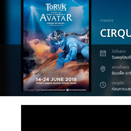
การแสดง
CIRQU
วันที่แสดง
วันพฤหัสบดี
สถานที่แสดง
อิมแพ็ค อาร
ประตูเปิด
ก่อนการแสด