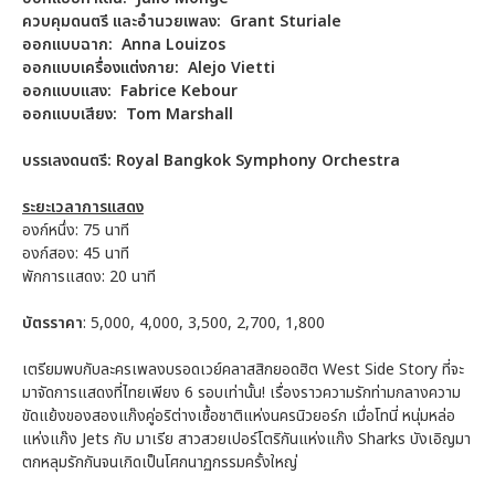
ควบคุมดนตรี และอำนวยเพลง:
Grant Sturiale
ออกแบบฉาก:
Anna Louizos
ออกแบบเครื่องแต่งกาย:
Alejo Vietti
ออกแบบแสง:
Fabrice Kebour
ออกแบบเสียง:
Tom Marshall
บรรเลงดนตรี:
Royal Bangkok Symphony Orchestra
ระยะเวลาการแสดง
องก์หนึ่ง: 75 นาที
องก์สอง: 45 นาที
พักการแสดง: 20 นาที
บัตรราคา
: 5,000, 4,000, 3,500, 2,700, 1,800
เตรียมพบกับละครเพลงบรอดเวย์คลาสสิกยอดฮิต West Side Story ที่จะ
มาจัดการแสดงที่ไทยเพียง 6 รอบเท่านั้น! เรื่องราวความรักท่ามกลางความ
ขัดแย้งของสองแก๊งคู่อริต่างเชื้อชาติแห่งนครนิวยอร์ก เมื่อโทนี่ หนุ่มหล่อ
แห่งแก๊ง Jets กับ มาเรีย สาวสวยเปอร์โตริกันแห่งแก๊ง Sharks บังเอิญมา
ตกหลุมรักกันจนเกิดเป็นโศกนาฏกรรมครั้งใหญ่