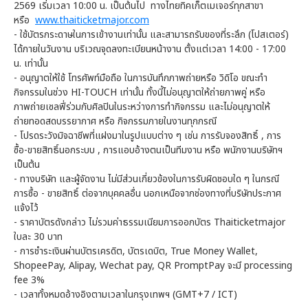
2569 เริ่มเวลา 10:00 น. เป็นต้นไป ทางไทยทิคเก็ตเมเจอร์ทุกสาขา
หรือ
www.thaiticketmajor.com
- ใช้บัตรกระดาษในการเข้างานเท่านั้น และสามารถรับของที่ระลึก (โปสเตอร์)
ได้ภายในวันงาน บริเวณจุดลงทะเบียนหน้างาน ตั้งแต่เวลา 14:00 - 17:00
น. เท่านั้น
- อนุญาตให้ใช้ โทรศัพท์มือถือ ในการบันทึกภาพถ่ายหรือ วิดิโอ ขณะทำ
กิจกรรมในช่วง HI-TOUCH เท่านั้น ทั้งนี้ไม่อนุญาตให้ถ่ายภาพคู่ หรือ
ภาพถ่ายเซลฟี่ร่วมกับศิลปินในระหว่างการทำกิจกรรม และไม่อนุญาตให้
ถ่ายทอดสดบรรยากาศ หรือ กิจกรรมภายในงานทุกกรณี
- โปรดระวังมิจฉาชีพที่แฝงมาในรูปแบบต่าง ๆ เช่น การรับจองสิทธิ์ , การ
ซื้อ-ขายสิทธิ์นอกระบบ , การแอบอ้างตนเป็นทีมงาน หรือ พนักงานบริษัทฯ
เป็นต้น
- ทางบริษัท และผู้จัดงาน ไม่มีส่วนเกี่ยวข้องในการรับผิดชอบใด ๆ ในกรณี
การซื้อ - ขายสิทธิ์ ต่อจากบุคคลอื่น นอกเหนือจากช่องทางที่บริษัทประกาศ
แจ้งไว้
- ราคาบัตรดังกล่าว ไม่รวมค่าธรรมเนียมการออกบัตร Thaiticketmajor
ใบละ 30 บาท
- การชำระเงินผ่านบัตรเครดิต, บัตรเดบิต, True Money Wallet,
ShopeePay, Alipay, Wechat pay, QR PromptPay จะมี processing
fee 3%
- เวลาทั้งหมดอ้างอิงตามเวลาในกรุงเทพฯ (GMT+7 / ICT)