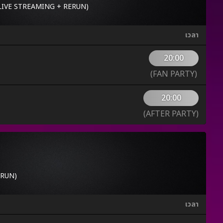
ชม LIVE STREAMING + RERUN)
เวลา
20:00
(FAN PARTY)
20:00
(AFTER PARTY)
RERUN)
เวลา