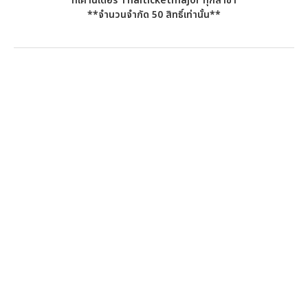
ที่เคาน์เตอร์ Thaiticketmajor ทุกสาขา
**จำนวนจำกัด 50 สิทธิ์เท่านั้น**