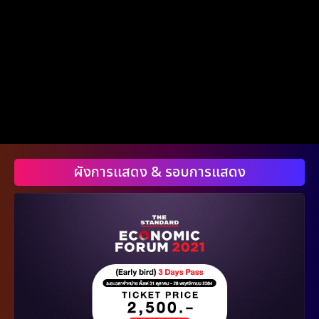
ผังการแสดง & รอบการแสดง