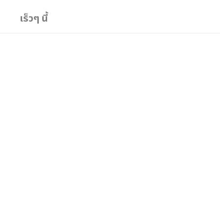
เร็วๆ นี้