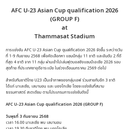
AFC U-23 Asian Cup qualification 2026
(GROUP F)
at
Thammasat Stadium
การแข่งขัน AFC U-23 Asian Cup qualification 2026 จัดขึ้น ระหว่างวัน
ที่ 1-9 กันยายน 2568 เพื่อคัดเลือกหา แชมป์กลุ่ม 11 ชาติ และอันดับ 2 ที่ดี
ที่สุด 4 ชาติ จาก 11 กลุ่ม ผ่านเข้าไปเล่นฟุตบอลชิงแชมป์เอเชีย 2026 รอบ
สุดท้าย ที่ประเทศซาอุดีอาระเบีย ในช่วงเดือนมกราคม 2569 ต่อไป
สำหรับทีมชาติไทย U23 เป็นเจ้าภาพของกลุ่มเอฟ ร่วมสายกับอีก 3 ชาติ
ได้แก่ มาเลเซีย, เลบานอน และ มองโกเลีย โดยจะแข่งขันที่สนาม
ธรรมศาสตร์ สเตเดียม ตามโปรแกรมการแข่งขันดังนี้
AFC U-23 Asian Cup qualification 2026 (GROUP F)
วันพุธที่ 3 กันยายน 2568
เวลา 16.00 มาเลเซีย พบ เลบานอน
เวลา 19.30 ทีมชาติไทย พบ มองโกเลีย