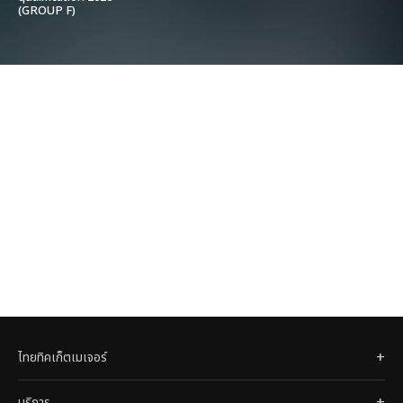
(GROUP F)
ไทยทิคเก็ตเมเจอร์
บริการ