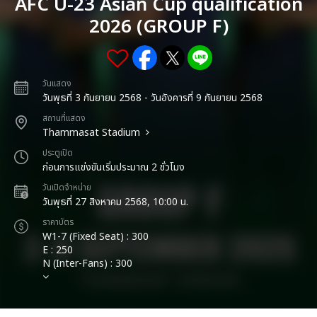
AFC U-23 Asian Cup qualification
2026 (GROUP F)
วันแสดง
วันพุธที่ 3 กันยายน 2568 - วันอังคารที่ 9 กันยายน 2568
สถานที่แสดง
Thammasat Stadium
ประตูเปิด
ก่อนการแข่งขันเริ่มประมาณ 2 ชั่วโมง
วันเปิดจำหน่าย
วันพุธที่ 27 สิงหาคม 2568, 10:00 น.
ราคาบัตร
W1-7 (Fixed Seat) : 300
E : 250
N (Inter-Fans) : 300