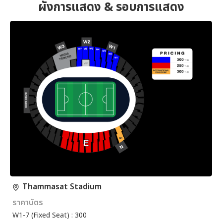
ผังการแสดง & รอบการแสดง
Thammasat Stadium
ราคาบัตร
W1-7 (Fixed Seat) : 300