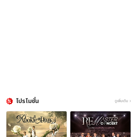
โปรโมชั่น
ดูเพิ่มเติม