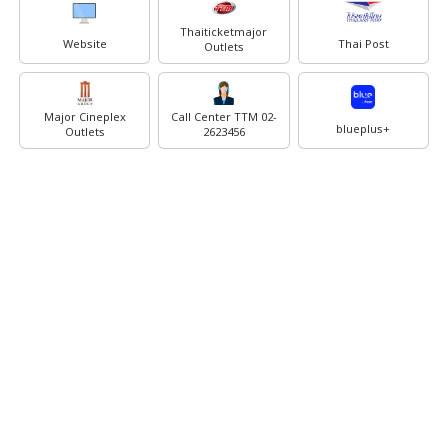
Thaiticketmajor
Website
Thai Post
Outlets
Major Cineplex
Call Center TTM 02-
blueplus+
Outlets
2623456