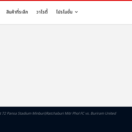
สินค้าที่ระลึก
วาไรตี้
โปรโมชั่น
72 Pansa Stadium Minburi)Ratchaburi Mitr Phol FC vs. Buriram United