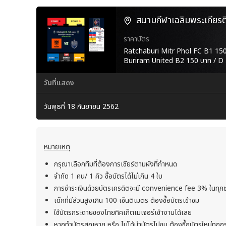
สนามกีฬาเฉลิมพระเกียรติ
ราคาบัตร
Ratchaburi Mitr Phol FC B1 150
Buriram United B2 150 บาท / D
วันที่แสดง
วันพุธที่ 18 กันยายน 2562
หมายเหตุ
กรุณาเลือกทีมที่ต้องการเชียร์ตามผังที่กำหนด
จำกัด 1 คน/ 1 คิว ซื้อบัตรได้ไม่เกิน 4 ใบ
การชำระเงินด้วยบัตรเครดิตจะมี convenience fee 3% ในทุก
เด็กที่มีส่วนสูงเกิน 100 เซ็นติเมตร ต้องซื้อบัตรเข้าชม
ใช้บัตรกระดาษของไทยทิคเก็ตเมเจอร์เข้างานได้เลย
หากทำบัตรสูญหาย หรือ ไม่ได้นำบัตรไปชม ต้องซื้อบัตรใหม่ทุกก