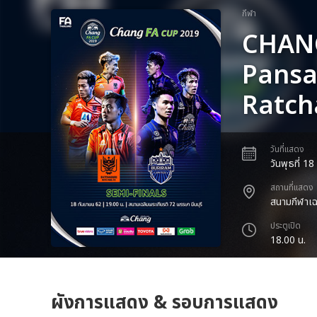
กีฬา
CHANG
Pansa
Ratch
วันที่แสดง
วันพุธที่ 1
สถานที่แสดง
สนามกีฬาเฉล
ประตูเปิด
18.00 น.
ผังการแสดง & รอบการแสดง