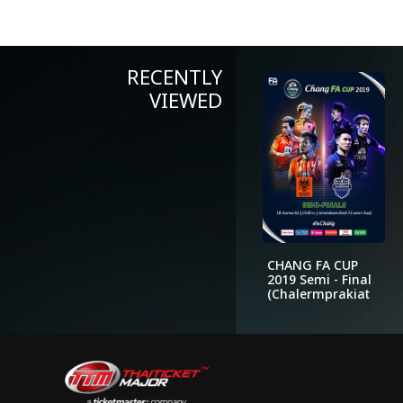
RECENTLY
VIEWED
CHANG FA CUP
2019 Semi - Final
(Chalermprakiat
72 Pansa Stadium
Minburi)Ratchaburi
Mitr Phol FC vs.
Buriram United