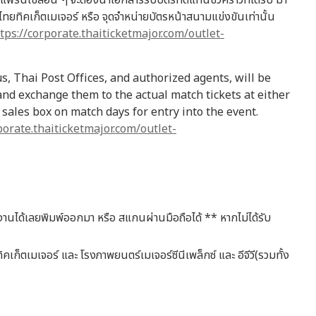
ะ แฟรนไชส์อื่น ๆ จะต้องนำเอกสารรับบัตรทดแทนชั่วคราวที่ได้รับ มา
ยทิคเก็ตเมเจอร์ หรือ จุดจำหน่ายบัตรหน้าสนามแข่งขันเท่านั้น
tps://corporate.thaiticketmajor.com/outlet-
, Thai Post Offices, and authorized agents, will be
 and exchange them to the actual match tickets at either
sales box on match days for entry into the event.
porate.thaiticketmajor.com/outlet-
้างานได้เลยพิมพ์ออกมา หรือ สแกนผ่านมือถือได้ ** หากไม่ได้รับ
ิคเก็ตเมเจอร์ และ โรงภาพยนตร์เมเจอร์ซีนีเพล็กซ์ และ อีจีวี(รวมทั้ง