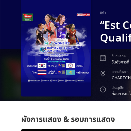
กีฬา
“Est 
Quali
วันที่แสดง
วันอังคารที
สถานที่แสดง
CHARTCH
ประตูเปิด
ก่อนการแข่
ผังการแสดง & รอบการแสดง