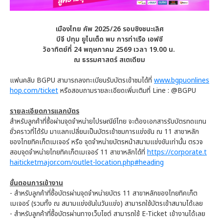
เมืองไทย คัพ 2025/26 รอบชิงชนะเลิศ
บีจี ปทุม ยูไนเต็ด พบ การท่าเรือ เอฟซี
วัอาทิตย์ที่ 24 พฤษภาคม 2569 เวลา 19.00 น.
ณ ธรรมศาสตร์ สเตเดียม
แฟนคลับ BGPU สามารถลงทะเบียนรับบัตรเข้าชมได้ที่
www.bgpuonlines
hop.com/ticket
หรือสอบถามรายละเอียดเพิ่มเติมที่ Line : @BGPU
รายละเอียดการแลกบัตร
สำหรับลูกค้าที่ซื้อผ่านจุดจำหน่ายไปรษณีย์ไทย จะต้องเอกสารรับบัตรทดแทน
ชั่วคราวที่ได้รับ มาแลกเปลี่ยนเป็นบัตรเข้าชมการแข่งขัน ณ 11 สาขาหลัก
ของไทยทิคเก็ตเมเจอร์ หรือ จุดจำหน่ายบัตรหน้าสนามแข่งขันเท่านั้น ตรวจ
สอบจุดจำหน่ายไทยทิคเก็ตเมเจอร์ 11 สาขาหลักได้ที่
https://corporate.t
haiticketmajor.com/outlet-location.php#heading
ขั้นตอนการเข้างาน
- สำหรับลูกค้าที่ซื้อบัตรผ่านจุดจำหน่ายบัตร 11 สาขาหลักของไทยทิคเก็ต
เมเจอร์ (รวมทั้ง ณ สนามแข่งขันในวันแข่ง) สามารถใช้บัตรเข้าสนามได้เลย
- สำหรับลูกค้าที่ซื้อบัตรผ่านทางเว็บไซต์ สามารถใช้ E-Ticket เข้างานได้เลย