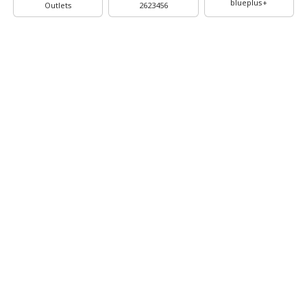
blueplus+
Outlets
2623456