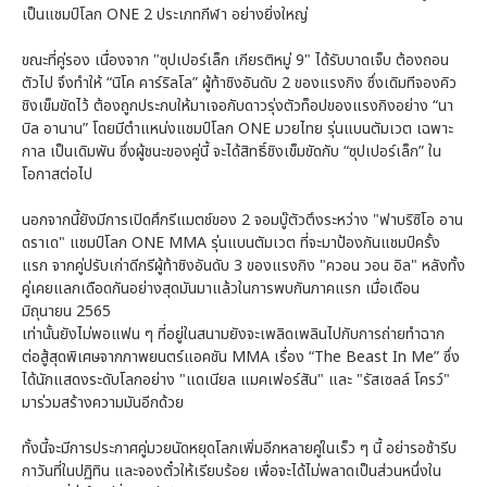
เป็นแชมป์โลก ONE 2 ประเภทกีฬา อย่างยิ่งใหญ่
ขณะที่คู่รอง เนื่องจาก "ซุปเปอร์เล็ก เกียรติหมู่ 9" ได้รับบาดเจ็บ ต้องถอน
ตัวไป จึงทำให้ “นิโค คาร์ริลโล” ผู้ท้าชิงอันดับ 2 ของแรงกิง ซึ่งเดิมทีจองคิว
ชิงเข็มขัดไว้ ต้องถูกประกบให้มาเจอกับดาวรุ่งตัวท็อปของแรงกิงอย่าง “นา
บิล อานาน” โดยมีตำแหน่งแชมป์โลก ONE มวยไทย รุ่นแบนตัมเวต เฉพาะ
กาล เป็นเดิมพัน ซึ่งผู้ชนะของคู่นี้ จะได้สิทธิ์ชิงเข็มขัดกับ “ซุปเปอร์เล็ก” ใน
โอกาสต่อไป
นอกจากนี้ยังมีการเปิดศึกรีแมตช์ของ 2 จอมบู๊ตัวตึงระหว่าง "ฟาบริซิโอ อาน
ดราเด" แชมป์โลก ONE MMA รุ่นแบนตัมเวต ที่จะมาป้องกันแชมป์ครั้ง
แรก จากคู่ปรับเก่าดีกรีผู้ท้าชิงอันดับ 3 ของแรงกิง "ควอน วอน อิล" หลังทั้ง
คู่เคยแลกเดือดกันอย่างสุดมันมาแล้วในการพบกันภาคแรก เมื่อเดือน
มิถุนายน 2565
เท่านั้นยังไม่พอแฟน ๆ ที่อยู่ในสนามยังจะเพลิดเพลินไปกับการถ่ายทำฉาก
ต่อสู้สุดพิเศษจากภาพยนตร์แอคชัน MMA เรื่อง “The Beast In Me” ซึ่ง
ได้นักแสดงระดับโลกอย่าง "แดเนียล แมคเฟอร์สัน" และ "รัสเซลล์ โครว์"
มาร่วมสร้างความมันอีกด้วย
ทั้งนี้จะมีการประกาศคู่มวยนัดหยุดโลกเพิ่มอีกหลายคู่ในเร็ว ๆ นี้ อย่ารอช้ารีบ
กาวันที่ในปฏิทิน และจองตั๋วให้เรียบร้อย เพื่อจะได้ไม่พลาดเป็นส่วนหนึ่งใน