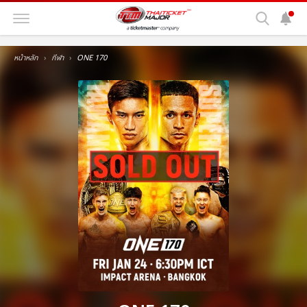
หน้าหลัก
กีฬา
ONE 170