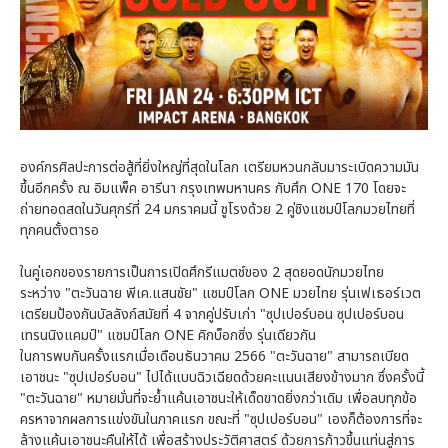
องค์กรศิลปะการต่อสู้ที่ยิ่งใหญ่ที่สุดในโลก เตรียมหวนกลับมาระเบิดความมัน
ขึ้นอีกครั้ง ณ อิมแพ็ค อารีนา กรุงเทพมหานคร กับศึก ONE 170 โดยจะ
ถ่ายทอดสดในวันศุกร์ที่ 24 มกราคมนี้ ชูโรงด้วย 2 คู่ชิงแชมป์โลกมวยไทยที่
ทุกคนตั้งตารอ
ในคู่เอกของรายการเป็นการเปิดศึกรีแมตช์ของ 2 สุดยอดนักมวยไทย
ระหว่าง "ตะวันฉาย พีเค.แสนชัย" แชมป์โลก ONE มวยไทย รุ่นเฟเธอร์เวต
เตรียมป้องกันบัลลังก์สมัยที่ 4 จากคู่ปรับเก่า "ซุปเปอร์บอน ซุปเปอร์บอน
เทรนนิงแคมป์" แชมป์โลก ONE คิกบ็อกซิ่ง รุ่นเดียวกัน
ในการพบกันครั้งแรกเมื่อเดือนธันวาคม 2566 "ตะวันฉาย" สามารถเบียด
เอาชนะ "ซุปเปอร์บอน" ไปได้แบบฉิวเฉียดด้วยคะแนนเสียงข้างมาก ซึ่งครั้งนี้
"ตะวันฉาย" หมายมั่นที่จะย้ำแค้นเอาชนะให้เด็ดขาดยิ่งกว่าเดิม เพื่อลบทุกข้อ
ครหาจากผลการแข่งขันในภาคแรก ขณะที่ "ซุปเปอร์บอน" เองก็ต้องการที่จะ
ล้างแค้นเอาชนะคืนให้ได้ เพื่อสร้างประวัติศาสตร์ ด้วยการก้าวขึ้นแท่นสู่การ