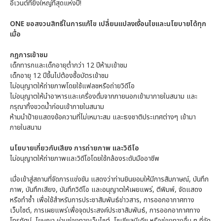
อีเวนต์ที่ยิ่งใหญ่ที่สุดแห่งปี!
ONE ขอสงวนสิทธิ์ในการแก้ไข เปลี่ยนแปลงเงื่อนไขและนโยบายได้ทุก
เมื่อ
กฎการเข้าชม
เด็กทารกและเด็กอายุต่ำกว่า 12 ปีห้ามเข้าชม
เด็กอายุ 12 ปีขึ้นไปต้องซื้อบัตรเข้าชม
ไม่อนุญาตให้ถ่ายภาพโดยใช้แฟลชหรือถ่ายวิดีโอ
ไม่อนุญาตให้นำอาหารและเครื่องดื่มจากภายนอกเข้ามาภายในสนาม และ
กรุณาทิ้งขวดน้ำก่อนเข้าภายในสนาม
ห้ามนำป้ายแสดงข้อความที่ไม่เหมาะสม และธงชาติประเทศต่างๆ เข้ามา
ภายในสนาม
นโยบายเกี่ยวกับเสียง การถ่ายภาพ และวิดีโอ
ไม่อนุญาตให้ถ่ายภาพและวิดีโอโดยใช้กล้องระดับมืออาชีพ
เมื่อเข้าสู่สถานที่จัดการแข่งขัน แสดงว่าท่านยินยอมให้มีการสัมภาษณ์, บันทึก
ภาพ, บันทึกเสียง, บันทึกวิดีโอ และอนุญาตให้เผยแพร่, ตีพิมพ์, จัดแสดง
หรือทำซ้ำ เพื่อใช้สำหรับการประชาสัมพันธ์ข่าวสาร, การออกอากาศทาง
เว็บไซต์, การเผยแพร่เพื่อจุดประสงค์ประชาสัมพันธ์, การออกอากาศทาง
โทรทัศน์, โฆษณา ผ่านช่องทางเว็บไซต์, โซเชียลมีเดีย หรือช่องทางอื่น ๆ ที่จัด