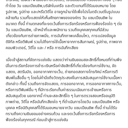
ทำโดย วัน แชมเปียนชิพ,บริษัทในเครือ และตัวแทนที่ได้รับมอบหมาย โดย
รูปภาพ, รูปถ่าย และ/หรือวิดีโอ อาจถูกนำมาใช้เพื่อโปรโมตอีเวนต์ในรูปแบบ
คล้ายกัน รวมทั้งแสดงให้เห็นศักยภาพขององค์กร วัน แชมเปียนชิพ ใน
อนาคต ทั้งนี้ ท่านตกลงที่จะงดเว้นซึ่งการเรียกร้องหรือการฟ้องร้องใด ๆ ต่อ
วัน แชมเปียนชิพ, เจ้าหน้าที่และพนักงาน รวมถึงบุคคลทุกคนที่มีส่วน
เกี่ยวข้องกับการถ่ายภาพนิ่ง, การบันทึกภาพเคลื่อนไหว, การแปลงข้อมูล
ดิจิทัล หรือตีพิมพ์ รวมไปถึงการใช้เนื้อหาจากการสัมภาษณ์, รูปถ่าย, ภาพจาก
คอมพิวเตอร์, วีดีโอ และ / หรือ การบันทึกเสียง
เมื่อเข้าสู่สถานที่จัดการแข่งขัน แสดงว่าท่านยินยอมสละสิทธิ์ทั้งหมดที่ท่านพึง
มีในการเรียกร้องการชำระเงินหรือค่าลิขสิทธิ์ที่เกี่ยวข้องกับการใช้งาน, จัด
แสดง, สตรีมมิง, ออกอากาศทางเว็บ, ถ่ายทอดสดทางโทรทัศน์ หรือการตี
พิมพ์ในสื่ออื่น ๆ โดยไม่คำนึงถึงวัตถุประสงค์ในการสนับสนุนการใช้งานเนื้อหา
ดังกล่าว ทั้งนี้ รวมถึงการจัดแสดง, การออกอากาศ, การออกอากาศทางเว็บ,
หรือการตีพิมพ์อื่น ๆ ที่มีการเรียกเก็บค่าธรรมเนียมการเข้าชมหรือการ
สนับสนุนด้วย นอกจากนี้ ท่านจะสละสิทธิ์ใด ๆ ในการตรวจสอบหรืออนุมัติ
ภาพถ่าย, วีดีโอ หรือบันทึกเสียงใด ๆ ที่ดำเนินการโดยวัน แชมเปียนชิพ หรือ
บุคคล หรือนิติบุคคลที่ได้รับมอบหมายจากวัน แชมเปียนชิพ ทั้งนี้ ท่านได้รับ
ทราบถึงความยินยอมอย่างครบถ้วน และงดเว้นซึ่งการเรียกร้องหรือการ
ฟ้องร้องในทุกกรณี ก่อนเข้าสู่การแข่งขัน