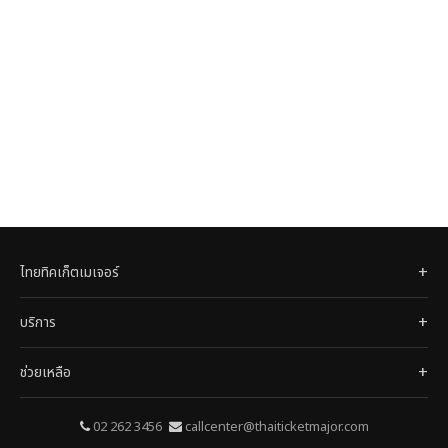
ไทยทิคเก็ตเมเจอร์
บริการ
ช่วยเหลือ
02 262 3456
callcenter@thaiticketmajor.com