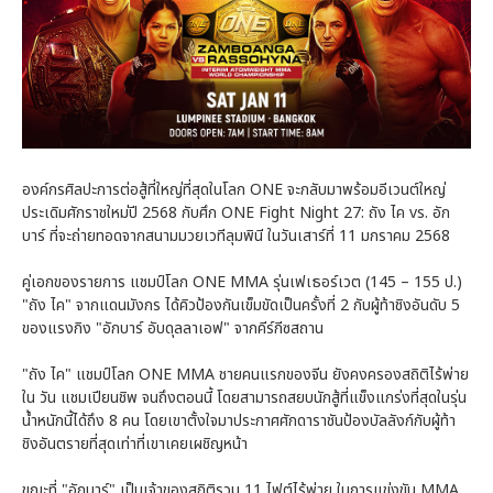
องค์กรศิลปะการต่อสู้ที่ใหญ่ที่สุดในโลก ONE จะกลับมาพร้อมอีเวนต์ใหญ่
ประเดิมศักราชใหม่ปี 2568 กับศึก ONE Fight Night 27: ถัง ไค vs. อัก
บาร์ ที่จะถ่ายทอดจากสนามมวยเวทีลุมพินี ในวันเสาร์ที่ 11 มกราคม 2568
คู่เอกของรายการ แชมป์โลก ONE MMA รุ่นเฟเธอร์เวต (145 – 155 ป.)
"ถัง ไค" จากแดนมังกร ได้คิวป้องกันเข็มขัดเป็นครั้งที่ 2 กับผู้ท้าชิงอันดับ 5
ของแรงกิง "อักบาร์ อับดุลลาเอฟ" จากคีร์กีซสถาน
"ถัง ไค" แชมป์โลก ONE MMA ชายคนแรกของจีน ยังคงครองสถิติไร้พ่าย
ใน วัน แชมเปียนชิพ จนถึงตอนนี้ โดยสามารถสยบนักสู้ที่แข็งแกร่งที่สุดในรุ่น
น้ำหนักนี้ได้ถึง 8 คน โดยเขาตั้งใจมาประกาศศักดาราชันป้องบัลลังก์กับผู้ท้า
ชิงอันตรายที่สุดเท่าที่เขาเคยเผชิญหน้า
ขณะที่ "อักบาร์" เป็นเจ้าของสถิติรวม 11 ไฟต์ไร้พ่าย ในการแข่งขัน MMA