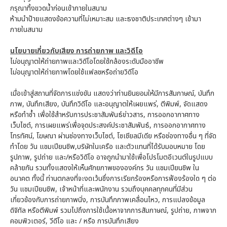
กรุณาทิ้งขวดน้ำก่อนเข้าภายในสนาม
ห้ามนำป้ายแสดงข้อความที่ไม่เหมาะสม และธงชาติประเทศต่างๆ เข้ามา
ภายในสนาม
นโยบายเกี่ยวกับเสียง การถ่ายภาพ และวิดีโอ
ไม่อนุญาตให้ถ่ายภาพและวิดีโอโดยใช้กล้องระดับมืออาชีพ
ไม่อนุญาตให้ถ่ายภาพโดยใช้แฟลชหรือถ่ายวิดีโอ
เมื่อเข้าสู่สถานที่จัดการแข่งขัน แสดงว่าท่านยินยอมให้มีการสัมภาษณ์, บันทึก
ภาพ, บันทึกเสียง, บันทึกวิดีโอ และอนุญาตให้เผยแพร่, ตีพิมพ์, จัดแสดง
หรือทำซ้ำ เพื่อใช้สำหรับการประชาสัมพันธ์ข่าวสาร, การออกอากาศทาง
เว็บไซต์, การเผยแพร่เพื่อจุดประสงค์ประชาสัมพันธ์, การออกอากาศทาง
โทรทัศน์, โฆษณา ผ่านช่องทางเว็บไซต์, โซเชียลมีเดีย หรือช่องทางอื่น ๆ ที่จัด
ทำโดย วัน แชมเปียนชิพ,บริษัทในเครือ และตัวแทนที่ได้รับมอบหมาย โดย
รูปภาพ, รูปถ่าย และ/หรือวิดีโอ อาจถูกนำมาใช้เพื่อโปรโมตอีเวนต์ในรูปแบบ
คล้ายกัน รวมทั้งแสดงให้เห็นศักยภาพขององค์กร วัน แชมเปียนชิพ ใน
อนาคต ทั้งนี้ ท่านตกลงที่จะงดเว้นซึ่งการเรียกร้องหรือการฟ้องร้องใด ๆ ต่อ
วัน แชมเปียนชิพ, เจ้าหน้าที่และพนักงาน รวมถึงบุคคลทุกคนที่มีส่วน
เกี่ยวข้องกับการถ่ายภาพนิ่ง, การบันทึกภาพเคลื่อนไหว, การแปลงข้อมูล
ดิจิทัล หรือตีพิมพ์ รวมไปถึงการใช้เนื้อหาจากการสัมภาษณ์, รูปถ่าย, ภาพจาก
คอมพิวเตอร์, วีดีโอ และ / หรือ การบันทึกเสียง