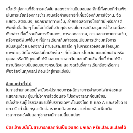
เมื่อเข้าสู่สถานที่จัดการแข่งขัน แสดงว่าท่านยินยอมสละสิทธิ์ทั้งหมดที่ท่านพึง
มีในการเรียกร้องการชำระเงินหรือค่าลิขสิทธิ์ที่เกี่ยวข้องกับการใช้งาน, จัด
แสดง, สตรีมมิง, ออกอากาศทางเว็บ, ถ่ายทอดสดทางโทรทัศน์ หรือการตี
พิมพ์ในสื่ออื่น ๆ โดยไม่คำนึงถึงวัตถุประสงค์ในการสนับสนุนการใช้งานเนื้อหา
ดังกล่าว ทั้งนี้ รวมถึงการจัดแสดง, การออกอากาศ, การออกอากาศทางเว็บ,
หรือการตีพิมพ์อื่น ๆ ที่มีการเรียกเก็บค่าธรรมเนียมการเข้าชมหรือการ
สนับสนุนด้วย นอกจากนี้ ท่านจะสละสิทธิ์ใด ๆ ในการตรวจสอบหรืออนุมัติ
ภาพถ่าย, วีดีโอ หรือบันทึกเสียงใด ๆ ที่ดำเนินการโดยวัน แชมเปียนชิพ หรือ
บุคคล หรือนิติบุคคลที่ได้รับมอบหมายจากวัน แชมเปียนชิพ ทั้งนี้ ท่านได้รับ
ทราบถึงความยินยอมอย่างครบถ้วน และงดเว้นซึ่งการเรียกร้องหรือการ
ฟ้องร้องในทุกกรณี ก่อนเข้าสู่การแข่งขัน
ข้อแนะนำทั่วไป
ในการถ่ายทอดสดนี้ จะมีองค์ประกอบการผลิตรายการจำพวกไฟแฟลชและ
แสงกระพริบ ผู้ชมที่มีอาการไวต่อแสง โปรดพิจารณาก่อนเข้าชม
ที่นั่งสำหรับผู้ใช้รถวีลแชร์มีให้บริการเฉพาะโซนริงไซด์ B แถว A และริงไซด์ B
แถว C เท่านั้น กรุณาติดต่อเราหากต้องการความช่วยเหลือเพิ่มเติม
เวลาการแข่งขันและคู่ชกอาจมีการเปลี่ยนแปลง
บัตรเข้าชมนั้นไม่สามารถแลกคืนเป็นเงินสด ยกเลิก หรือเปลี่ยนแปลงได้