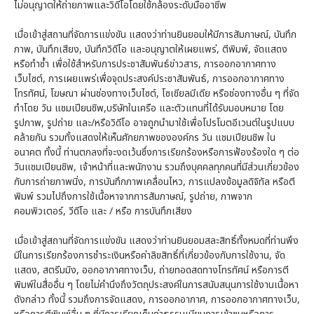
ไม่อนุญาตให้ถ่ายภาพและวิดีโอโดยใช้กล้องระดับมืออาชีพ
เมื่อเข้าสู่สถานที่จัดการแข่งขัน แสดงว่าท่านยินยอมให้มีการสัมภาษณ์, บันทึก
ภาพ, บันทึกเสียง, บันทึกวิดีโอ และอนุญาตให้เผยแพร่, ตีพิมพ์, จัดแสดง
หรือทำซ้ำ เพื่อใช้สำหรับการประชาสัมพันธ์ข่าวสาร, การออกอากาศทาง
เว็บไซต์, การเผยแพร่เพื่อจุดประสงค์ประชาสัมพันธ์, การออกอากาศทาง
โทรทัศน์, โฆษณา ผ่านช่องทางเว็บไซต์, โซเชียลมีเดีย หรือช่องทางอื่น ๆ ที่จัด
ทำโดย วัน แชมเปียนชิพ,บริษัทในเครือ และตัวแทนที่ได้รับมอบหมาย โดย
รูปภาพ, รูปถ่าย และ/หรือวิดีโอ อาจถูกนำมาใช้เพื่อโปรโมตอีเวนต์ในรูปแบบ
คล้ายกัน รวมทั้งแสดงให้เห็นศักยภาพขององค์กร วัน แชมเปียนชิพ ใน
อนาคต ทั้งนี้ ท่านตกลงที่จะงดเว้นซึ่งการเรียกร้องหรือการฟ้องร้องใด ๆ ต่อ
วันแชมเปียนชิพ, เจ้าหน้าที่และพนักงาน รวมถึงบุคคลทุกคนที่มีส่วนเกี่ยวข้อง
กับการถ่ายภาพนิ่ง, การบันทึกภาพเคลื่อนไหว, การแปลงข้อมูลดิจิทัล หรือตี
พิมพ์ รวมไปถึงการใช้เนื้อหาจากการสัมภาษณ์, รูปถ่าย, ภาพจาก
คอมพิวเตอร์, วีดีโอ และ / หรือ การบันทึกเสียง
เมื่อเข้าสู่สถานที่จัดการแข่งขัน แสดงว่าท่านยินยอมสละสิทธิ์ทั้งหมดที่ท่านพึง
มีในการเรียกร้องการชำระเงินหรือค่าลิขสิทธิ์ที่เกี่ยวข้องกับการใช้งาน, จัด
แสดง, สตรีมมิง, ออกอากาศทางเว็บ, ถ่ายทอดสดทางโทรทัศน์ หรือการตี
พิมพ์ในสื่ออื่น ๆ โดยไม่คำนึงถึงวัตถุประสงค์ในการสนับสนุนการใช้งานเนื้อหา
ดังกล่าว ทั้งนี้ รวมถึงการจัดแสดง, การออกอากาศ, การออกอากาศทางเว็บ,