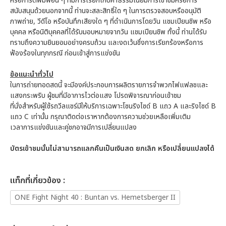
หรือการตีพิมพ์อื่น ๆ ที่มีการเรียกเก็บค่าธรรมเนียมการเข้าชมหรือการ
สนับสนุนด้วยนอกจากนี้ ท่านจะสละสิทธิ์ใด ๆ ในการตรวจสอบหรืออนุมัติ
ภาพถ่าย, วีดีโอ หรือบันทึกเสียงใด ๆ ที่ดำเนินการโดยวัน แชมเปียนชิพ หรือ
บุคคล หรือนิติบุคคลที่ได้รับมอบหมายจากวัน แชมเปียนชิพ ทั้งนี้ ท่านได้รับ
ทราบถึงความยินยอมอย่างครบถ้วน และงดเว้นซึ่งการเรียกร้องหรือการ
ฟ้องร้องในทุกกรณี ก่อนเข้าสู่การแข่งขัน
ข้อแนะนำทั่วไป
ในการถ่ายทอดสดนี้ จะมีองค์ประกอบการผลิตรายการจำพวกไฟแฟลชและ
แสงกระพริบ ผู้ชมที่มีอาการไวต่อแสง โปรดพิจารณาก่อนเข้าชม
ที่นั่งสำหรับผู้ใช้รถวีลแชร์มีให้บริการเฉพาะโซนริงไซด์ B แถว A และริงไซด์ B
แถว C เท่านั้น กรุณาติดต่อเราหากต้องการความช่วยเหลือเพิ่มเติม
เวลาการแข่งขันและคู่ชกอาจมีการเปลี่ยนแปลง
บัตรเข้าชมนั้นไม่สามารถแลกคืนเป็นเงินสด ยกเลิก หรือเปลี่ยนแปลงได้
เเท็กที่เกี่ยวข้อง :
ONE Fight Night 40 : Buntan vs. Hemetsberger II