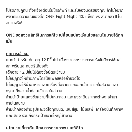
โปรดกาปฏิทิน ตั้งแจ้งเตือนในโทรศัพท์ และรีบจองบัตรของคุณ ถ้าไม่อยาก
พลาดชมความมันของศึก ONE Fight Night 40: แจ็กกี vs สเตลลา ll ใน
สนามจริง!
ONE ขอสงวนสิทธิ์ในการแก้ไข เปลี่ยนแปลงเงื่อนไขและนโยบายได้ทุก
เมื่อ
กฎการเข้าชม
แนะนำสำหรับเด็กอายุ 12 ปีขึ้นไป เนื่องจากระหว่างการแข่งขันมีการใช้เเส
งกะพริบและดนตรีเสียงดัง
เด็กอายุ 12 ปีขึ้นไปต้องซื้อบัตรเข้าชม
ไม่อนุญาตให้ถ่ายภาพโดยใช้แฟลชหรือถ่ายวิดีโอ
ไม่อนุญาตให้นำอาหารและเครื่องดื่มจากภายนอกเข้ามาภายในสนาม และ
กรุณาทิ้งขวดน้ำก่อนเข้าภายในสนาม
ห้ามนำป้ายแสดงข้อความที่ไม่เหมาะสม และธงชาติประเทศต่างๆ เข้ามา
ภายในสนาม
ห้ามนำกล้องถ่ายรูปและวีดีโอทุกชนิด, เลนส์ซูม, ไม้เซลฟี่, เครื่องบันทึกภาพ
และเสียง รวมถึงกระเป๋าขนาดใหญ่เข้างาน
นโยบายเกี่ยวกับเสียง การถ่ายภาพ และวิดีโอ