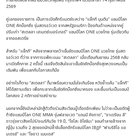
ถ่ายทอดสดจากสนามมวยเวทีลุมพินี กรุงเทพฯ ในวันเสาร์ที่ 14 กุมภาพันธ์
2569
คู่เอกของรายการ เป็นการเปิดศึกรีแมตช์ระหว่าง “แจ็กกี บุนตัน” แชมป์โลก
ONE คิกบ็อกซิ่ง รุ่นสตรอว์เวต จากสหรัฐอเมริกา ป้องกันตำแหน่งจากคู่
ปรับเก่า “สเตลลา เฮเมตซ์เบอร์เกอร์” แชมป์โลก ONE มวยไทย รุ่นเดียวกัน
จากออสเตรีย
สำหรับ "แจ็กกี" หลังจากพลาดคว้าเข็มขัดแชมป์โลก ONE มวยไทย รุ่นสต
รอว์เวต ที่ว่าง จากการแพ้คะแนน "สเตลลา" เมื่อเดือนกันยายน 2568 กลับ
มาเปิดศึกภาค 2 ครั้งนี้ เธอจึงตัดสินใจเอาเข็มขัดคิกบ็อกซิ่งสุดหวงแหนเป็น
เดิมพัน เพื่อแลกกับโอกาสแก้มือ
อย่างไรก็ตาม “สเตลลา” ก็มาพร้อมความมั่นใจเกินร้อย หวังย้ำแค้น "แจ็กกี"
ให้ได้สถานเดียว เพื่อกระชากเข็มขัดคิกบ็อกซิ่งมาครอง และขึ้นแท่นเป็นแชมป์
โลกสอง 2 กติกาอย่างสง่างาม
นอกจากนี้ยังมีเหล่านักสู้ตัวตึงร่วมสังเวียนบู๊เดือดอีกเพียบ ไม่ว่าจะเป็นอดีตผู้
ท้าชิงแชมป์โลก ONE MMA รุ่นฟลายเวต “แดนนี คิงกาด”, “อาเดรียน ลี”
ดาวรุ่งชาวสิงคโปร์/อเมริกันวัย 19 ปี, “โชโสะ อิโซจิมะ” จอมทำลายล้างจาก
ญี่ปุ่น รวมถึง 2 สุดยอดนักปล้ำจับล็อกดีกรีแชมป์โลก IBJJF “ฟาบริซิโอ แอ
นเดรย์” และ “โชอาว เมนเดส”