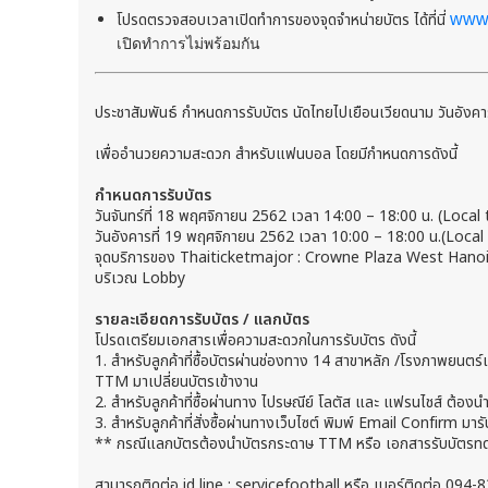
โปรดตรวจสอบเวลาเปิดทำการของจุดจำหน่ายบัตร ได้ที่นี่
www.
เปิดทำการไม่พร้อมกัน
ประชาสัมพันธ์ กำหนดการรับบัตร นัดไทยไปเยือนเวียดนาม วันอังค
เพื่ออำนวยความสะดวก สำหรับแฟนบอล โดยมีกำหนดการดังนี้
กำหนดการรับบัตร
วันจันทร์ที่ 18 พฤศจิกายน 2562 เวลา 14:00 – 18:00 น. (Lo
วันอังคารที่ 19 พฤศจิกายน 2562 เวลา 10:00 – 18:00 น.(Loc
จุดบริการของ Thaiticketmajor : Crowne Plaza West Han
บริเวณ Lobby
รายละเอียดการรับบัตร / แลกบัตร
โปรดเตรียมเอกสารเพื่อความสะดวกในการรับบัตร ดังนี้
1. สำหรับลูกค้าที่ซื้อบัตรผ่านช่องทาง 14 สาขาหลัก /โรงภาพยนตร์เม
TTM มาเปลี่ยนบัตรเข้างาน
2. สำหรับลูกค้าที่ซื้อผ่านทาง ไปรษณีย์ โลตัส และ แฟรนไชส์ ต้อ
3. สำหรับลูกค้าที่สั่งซื้อผ่านทางเว็บไซต์ พิมพ์ Email Confirm มาร
** กรณีแลกบัตรต้องนำบัตรกระดาษ TTM หรือ เอกสารรับบัตรทดแทน
สามารถติดต่อ id line : servicefootball หรือ เบอร์ติดต่อ 09