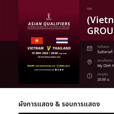
กีฬา
(Viet
GROU
วันที่แสดง
วันอังคารท
สถานที่แสดง
My Dình N
ประตูเปิด
20.00 น.
ผังการแสดง & รอบการแสดง