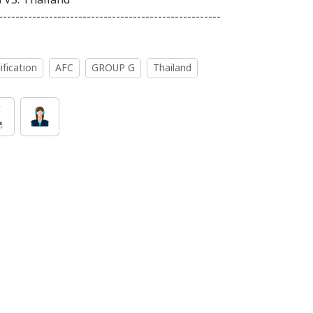
-----------------------------------------------------
fication
AFC
GROUP G
Thailand