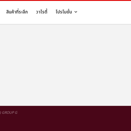
สินค้าที่ระลึก
วาไรตี้
โปรโมชั่น
FC) GROUP G