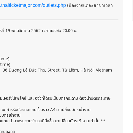
thaiticketmajor.com/outlets.php
เนื่องจากแต่ละสาขาเวลา
ารที่ 19 พฤศจิกายน 2562 เวลาแข่งขัน 20:00 น.
cal time)
al time)
oi 36 Đường Lê Đức Thọ, Street, Từ Liêm, Hà Nội, Vietnam
เจอร์ซีนีเพล็กซ์ และ อีจีวีที่ได้รับเป็นบัตรกระดาษ ต้องนำบัตรกระดาษ
งนำเอกสารรับบัตรทดแทนชั่วคราว A4 มาเปลี่ยนบัตรเข้างาน
ับบัตรเข้างาน
 นำมาครบตามจำนวนที่สั่งซื้อ มาเปลี่ยนบัตรเข้างานเท่านั้น **
4-830-8489