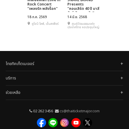
Maleewan Love in
SNAKE BRAND
Rock Concert
Presents
''เพลงรัก พลังร็อก''
''คอนเสิร์ต 40 ปี มาลี
วัลย์ กับ ความรัก''
18 ก.ค. 2569
14 มิ.ย. 2568
ยูโอบี ไลฟ์, เอ็มสเฟียร์
ศูนย์วัฒนธรรมแห่ง
ประเทศไทย หอประชุมใหญ่
ไทยทิคเก็ตเมเจอร์
บริการ
ช่วยเหลือ
02 262 3456
cs@thaiticketmajor.com