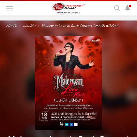
หน้าหลัก
คอนเสิร์ต
Maleewan Love in Rock Concert ''เพลงรัก พลังร็อก''