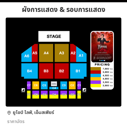
ผังการแสดง & รอบการแสดง
ยูโอบี ไลฟ์, เอ็มสเฟียร์
ราคาบัตร