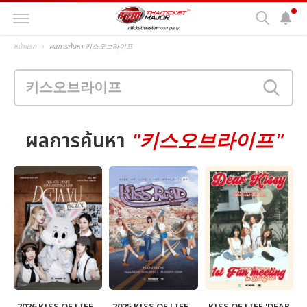
หน้าแรก
ผลการค้นหา 키스오브라이프
ผลการค้นหา
"키스오브라이프"