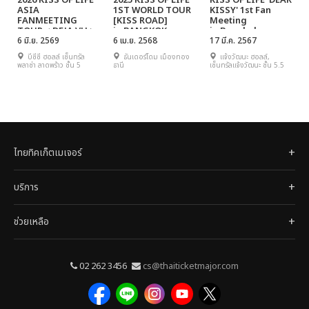
2026 KISS OF LIFE
2025 KISS OF LIFE
KISS OF LIFE 'DEAR
ASIA
1ST WORLD TOUR
KISSY' 1st Fan
FANMEETING
[KISS ROAD]
Meeting
TOUR < DEJA VU >
in BANGKOK
in Bangkok
IN BANGKOK
6 มิ.ย. 2569
6 เม.ย. 2568
17 มี.ค. 2567
บีซีซี ฮอลล์ เซ็นทรัล
ธันเดอร์โดม เมืองทอง
แจ้งวัฒนะ ฮอลล์,
พลาซ่า ลาดพร้าว ชั้น 5
ธานี
เซ็นทรัลแจ้งวัฒนะ ชั้น 5.5
ไทยทิคเก็ตเมเจอร์
บริการ
ช่วยเหลือ
02 262 3456
cs@thaiticketmajor.com