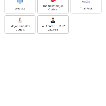
Thaiticketmajor
Website
Thai Post
Outlets
Major Cineplex
Call Center TTM 02-
Outlets
2623456