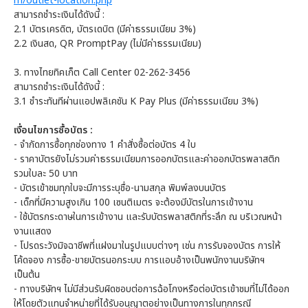
m/outlet-location.php
สามารถชำระเงินได้ดังนี้ :
2.1 บัตรเครดิต, บัตรเดบิต (มีค่าธรรมเนียม 3%)
2.2 เงินสด, QR PromptPay (ไม่มีค่าธรรมเนียม)
3. ทางไทยทิคเก็ต Call Center 02-262-3456
สามารถชำระเงินได้ดังนี้ :
3.1 ชำระทันทีผ่านแอปพลิเคชัน K Pay Plus (มีค่าธรรมเนียม 3%)
เงื่อนไขการซื้อบัตร :
- จำกัดการซื้อทุกช่องทาง 1 คำสั่งซื้อต่อบัตร 4 ใบ
- ราคาบัตรยังไม่รวมค่าธรรมเนียมการออกบัตรและค่าออกบัตรพลาสติก
รวมใบละ 50 บาท
- บัตรเข้าชมทุกใบจะมีการระบุชื่อ-นามสกุล พิมพ์ลงบนบัตร
- เด็กที่มีความสูงเกิน 100 เซนติเมตร จะต้องมีบัตรในการเข้างาน
- ใช้บัตรกระดาษในการเข้างาน และรับบัตรพลาสติกที่ระลึก ณ บริเวณหน้า
งานแสดง
- โปรดระวังมิจฉาชีพที่แฝงมาในรูปแบบต่างๆ เช่น การรับจองบัตร การให้
โค้ดจอง การซื้อ-ขายบัตรนอกระบบ การแอบอ้างเป็นพนักงานบริษัทฯ
เป็นต้น
- ทางบริษัทฯ ไม่มีส่วนรับผิดชอบต่อการฉ้อโกงหรือต่อบัตรเข้าชมที่ไม่ได้ออก
ให้โดยตัวแทนจำหน่ายที่ได้รับอนุญาตอย่างเป็นทางการในทุกกรณี