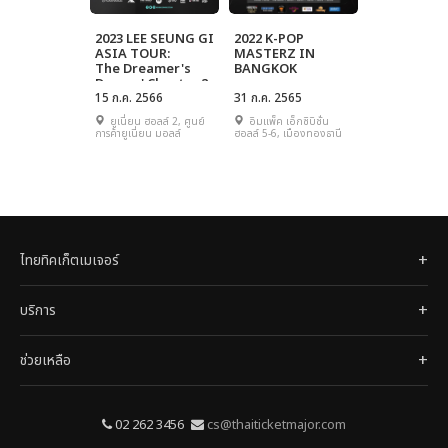
2023 LEE SEUNG GI
2022 K-POP
ASIA TOUR:
MASTERZ IN
The Dreamer's
BANGKOK
Dream ' Chapter 2
in Bangkok
15 ก.ค. 2566
31 ก.ค. 2565
ยูเนี่ยน ฮอลล์ 2, ศูนย์
อิมแพ็ค เอ็กซิบิชั่น
การค้ายูเนี่ยน มอลล์
ฮอลล์ 5-6, เมืองทองธานี
ไทยทิคเก็ตเมเจอร์
บริการ
ช่วยเหลือ
02 262 3456
cs@thaiticketmajor.com