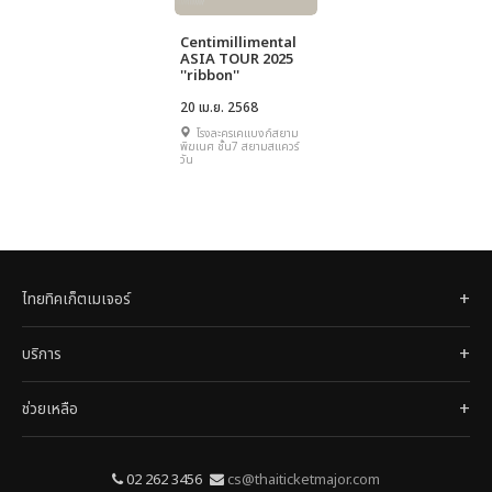
Centimillimental
ASIA TOUR 2025
''ribbon''
20 เม.ย. 2568
โรงละครเคแบงก์สยาม
พิฆเนศ ชั้น7 สยามสแควร์
วัน
ไทยทิคเก็ตเมเจอร์
บริการ
ช่วยเหลือ
02 262 3456
cs@thaiticketmajor.com