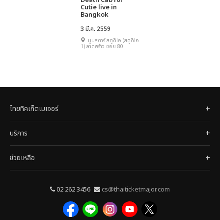
Death Cab for
Cutie live in
Bangkok
3 มี.ค. 2559
มูนสตาร์ สตูดิโอ (สตูดิโอ
1) ลาดพร้าว ซอย 80
ไทยทิคเก็ตเมเจอร์
บริการ
ช่วยเหลือ
02 262 3456
cs@thaiticketmajor.com