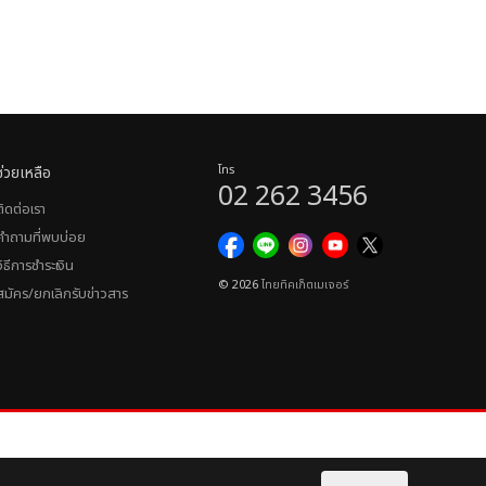
ช่วยเหลือ
โทร
02 262 3456
ติดต่อเรา
คำถามที่พบบ่อย
วิธีการชำระเงิน
© 2026
ไทยทิคเก็ตเมเจอร์
สมัคร/ยกเลิกรับข่าวสาร