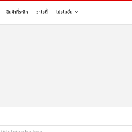
สินค้าที่ระลึก
วาไรตี้
โปรโมชั่น