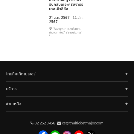
Returning Feroci
รีบกลับเถอะครับจารย์
เดอะมิวสิคัล
21 ส.ค. 2567 - 22 ส.ค.
2567
โรงละครเคแบงก์สยาม
พิฆเนศ ชั้น7 สยามสแควร์
วัน
ไทยทิคเก็ตเมเจอร์
บริการ
ช่วยเหลือ
02 262 3456
cs@thaiticketmajor.com