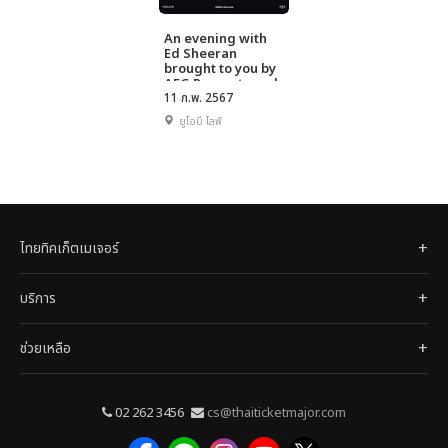
An evening with
Ed Sheeran
brought to you by
AEG Presents and
UOB
11 ก.พ. 2567
ยูโอบี ไลฟ์
ไทยทิคเก็ตเมเจอร์
บริการ
ช่วยเหลือ
02 262 3456
cs@thaiticketmajor.com