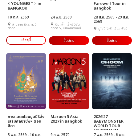
< YOUNGEST > in
Farewell Tour in
BANGKOK
Bangkok
10 ต.ค. 2569
24 พ.ย. 2569
28 ส.ค. 2569 - 29 ส.ค.
2569
สามย่าน มิตรทาวน์
อิมแพ็ค เอ็กซิบิชั่น
ฮอลล์
ฮอลล์ 5, เมืองทองธานี
ยูโอบี ไลฟ์, เอ็มสเฟียร์
เร็วๆนี้
ซื้อบัตร
ซื้อบัตร
การแสดงโขนมูลนิธิส่ง
Maroon 5 Asia
2026'27
เสริมศิลปาชีพฯ ตอน
2027 in Bangkok
BABYMONSTER
สีดา
WORLD TOUR
[CHOOM] IN
5 พ.ย. 2569 - 10 ธ.ค.
9 ก.พ. 2570
BANGKOK
7 พ.ย. 2569 - 8 พ.ย.