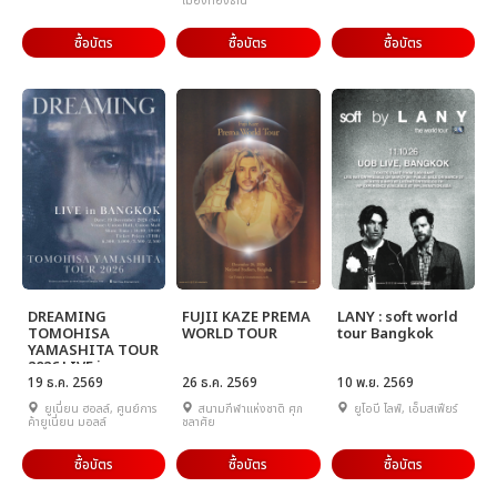
เมืองทองธานี
ซื้อบัตร
ซื้อบัตร
ซื้อบัตร
DREAMING
FUJII KAZE PREMA
LANY : soft world
TOMOHISA
WORLD TOUR
tour Bangkok
YAMASHITA TOUR
2026 LIVE in
BANGKOK
19 ธ.ค. 2569
26 ธ.ค. 2569
10 พ.ย. 2569
ยูเนี่ยน ฮอลล์, ศูนย์การ
สนามกีฬาแห่งชาติ ศุภ
ยูโอบี ไลฟ์, เอ็มสเฟียร์
ค้ายูเนี่ยน มอลล์
ชลาศัย
ซื้อบัตร
ซื้อบัตร
ซื้อบัตร