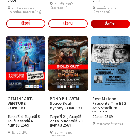
2569
2569
อิมแพ็ค อารีน่า
เมืองทองธานี
ศูนย์วัฒนธรรมแห่ง
อิมแพ็ค อารีน่า
ประเทศไทย หอประชุมใหญ่
เมืองทองธานี
เร็วๆนี้
เร็วๆนี้
ซื้อบัตร
GEMINI ART-
POND PHUWIN
Post Malone
VENTURE
Space Soul-
Presents The BIG
CONCERT
dyssey CONCERT
ASS Stadium
World Tour
วันศุกร์ที่ 4, วันเสาร์ที่ 5
วันศุกร์ที่ 21, วันเสาร์ที่
22 ก.ย. 2569
และ วันอาทิตย์ที่ 6
22 และ วันอาทิตย์ที่ 23
ราชมังคลากีฬาสถาน
กันยายน 2569
สิงหาคม 2569
BITEC LIVE
อิมแพ็ค อารีน่า