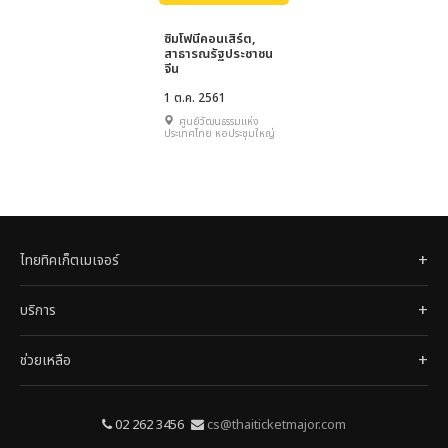
ซิมโฟนีคอนเสิร์ต,
สาธารณรัฐประชาชน
จีน
1 ต.ค. 2561
ศูนย์วัฒนธรรมแห่ง
ประเทศไทย หอประชุมใหญ่
ไทยทิคเก็ตเมเจอร์
บริการ
ช่วยเหลือ
02 262 3456
cs@thaiticketmajor.com