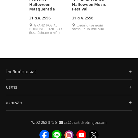
PLAYBOY
It's Sound Ghost
Halloween
Halloween Music
Masquerade
Festival
31 ต.ค. 2558
31 ต.ค. 2558
GRAND POSTAL
เมาน์เท่นครีก กอล์ฟ
BUIDLING, BANG RAK
รีสอร์ท แอนด์ เรสซิเดนซ์
(ไปรษณีย์กลาง บางรัก)
ไทยทิคเก็ตเมเจอร์
บริการ
ช่วยเหลือ
02 262 3456
cs@thaiticketmajor.com