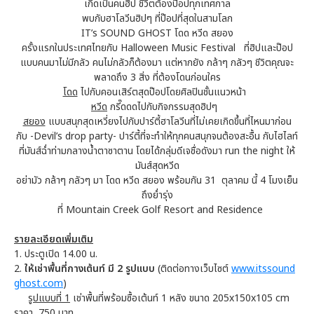
เกิดเป็นคนฮิป ชีวิตต้องป๊อปทุกเทศกาล
พบกับฮาโลวีนฮิปๆ ที่ป๊อปที่สุดในสามโลก
IT’s SOUND GHOST โดด หวีด สยอง
ครั้งแรกในประเทศไทยกับ Halloween Music Festival ที่ฮิปและป๊อป
แบบคนมาไม่มีกลัว คนไม่กลัวก็ต้องมา แต่หากยัง กล้าๆ กลัวๆ ชีวิตคุณจะ
พลาดถึง 3 สิ่ง ที่ต้องโดนก่อนใคร
โดด
ไปกับคอนเสิร์ตสุดป๊อปโดยศิลปินชั้นแนวหน้า
หวีด
กรี๊ดดดไปกับกิจกรรมสุดฮิปๆ
สยอง
แบบสนุกสุดเหวี่ยงไปกับปาร์ตี้ฮาโลวีนที่ไม่เคยเกิดขึ้นที่ไหนมาก่อน
กับ -Devil’s drop party- ปาร์ตี้ที่จะทำให้ทุกคนสนุกจนต้องสะอื้น กับไฮไลท์
ที่มันส์ฉ่ำท่ามกลางนํ้าตาซาตาน โดยได้กลุ่มดีเจชื่อดังมา run the night ให้
มันส์สุดหวีด
อย่ามัว กล้าๆ กลัวๆ มา โดด หวีด สยอง พร้อมกัน 31 ตุลาคม นี้ 4 โมงเย็น
ถึงยํ่ารุ่ง
ที่ Mountain Creek Golf Resort and Residence
รายละเอียดเพิ่มเติม
1. ประตูเปิด 14.00 น.
2.
ให้เช่าพื้นที่กางเต้นท์
มี
2
รูปแบบ
(ติดต่อทางเว็บไซต์
www.itssound
ghost.com
)
รูปแบบที่
1
เช่าพื้นที่พร้อมซื้อเต้นท์ 1 หลัง ขนาด 205x150x105 cm
ราคา 750 บาท