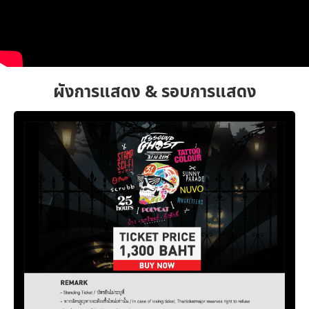
ผังการแสดง & รอบการแสดง