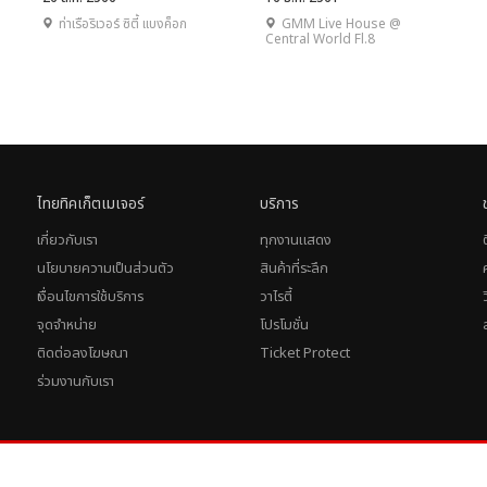
ท่าเรือริเวอร์ ซิตี้ แบงค็อก
GMM Live House @
Central World Fl.8
ไทยทิคเก็ตเมเจอร์
บริการ
เกี่ยวกับเรา
ทุกงานแสดง
นโยบายความเป็นส่วนตัว
สินค้าที่ระลึก
เงื่อนไขการใช้บริการ
วาไรตี้
จุดจำหน่าย
โปรโมชั่น
ติดต่อลงโฆษณา
Ticket Protect
ร่วมงานกับเรา