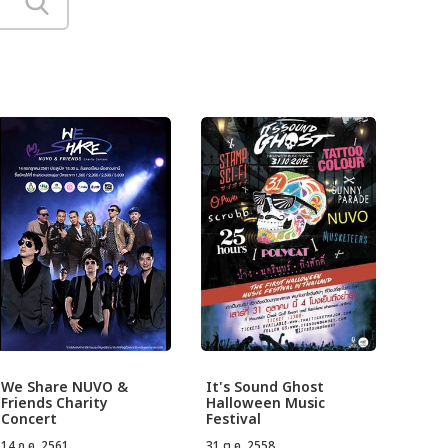
We Share NUVO &
It's Sound Ghost
Friends Charity
Halloween Music
Concert
Festival
14 ก.ค. 2561
31 ต.ค. 2558