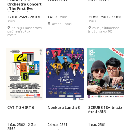
SCRUBB The
YOLO FEST
CAT EXPO 7
Orchestra Concert
: The First-Ever
Collaboration
27 มิ.ย. 2569 - 28 มิ.ย.
14 มิ.ย. 2568
21 พ.ย. 2563 - 22 พ.ย.
2569
2563
พารากอน ฮอลล์
หอประชุมมหิดลสิทธาคาร
สวนสนุกวันเดอร์เวิลด์
มหาวิทยาลัยมหิดล
(รามอินทรา กม.10)
ศาลายา
CAT T-SHIRT 6
Neekuru Land #3
SCRUBB 18+ โตแล้ว
ทำอะไรก็ได้
1 มิ.ย. 2562 - 2 มิ.ย.
24 พ.ย. 2561
1 ก.ย. 2561
2562