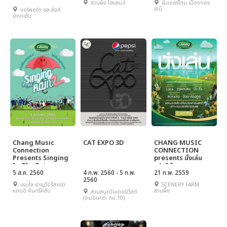
สวนผึ้ง ไฮแลนด์
ธันเดอร์โดม เมืองทอง
ธานี
แอร์พอร์ต เรล ลิงค์
มักกะสัน
Chang Music
CAT EXPO 3D
CHANG MUSIC
Connection
CONNECTION
Presents Singing
presents นั่งเล่น
In The Rain
เฟสติวัล
2Gether
5 ส.ค. 2560
4 ก.พ. 2560 - 5 ก.พ.
21 ก.พ. 2559
2560
แรนโช ชาญวีร์ รีสอร์ต
SCENERY FARM
แอนด์ คันทรีคลับ
สวนผึ้ง
สวนสนุกวันเดอร์เวิลด์
(รามอินทรา กม.10)