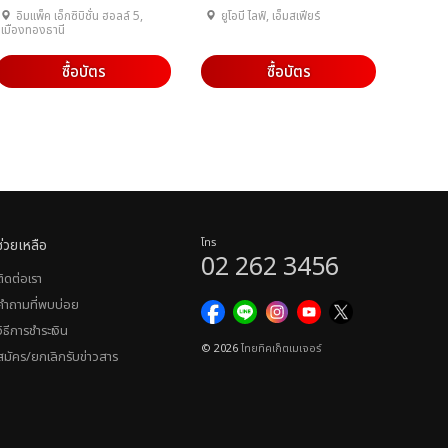
อิมแพ็ค เอ็กซิบิชั่น ฮอลล์ 5,
ยูโอบี ไลฟ์, เอ็มสเฟียร์
เมืองทองธานี
ซื้อบัตร
ซื้อบัตร
ช่วยเหลือ
โทร
02 262 3456
ติดต่อเรา
คำถามที่พบบ่อย
วิธีการชำระเงิน
© 2026
ไทยทิคเก็ตเมเจอร์
สมัคร/ยกเลิกรับข่าวสาร