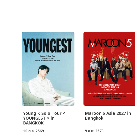
Young K Solo Tour <
Maroon 5 Asia 2027 in
YOUNGEST > in
Bangkok
BANGKOK
10 ต.ค. 2569
9 ก.พ. 2570