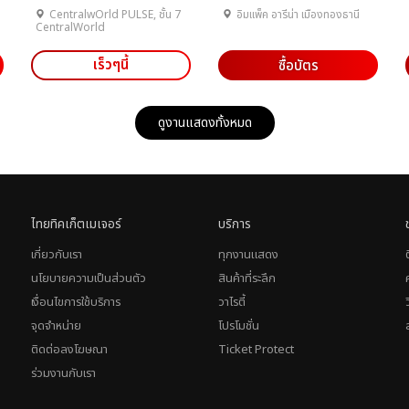
CentralwOrld PULSE, ชั้น 7
อิมแพ็ค อารีน่า เมืองทองธานี
CentralWorld
เร็วๆนี้
ซื้อบัตร
ดูงานแสดงทั้งหมด
ไทยทิคเก็ตเมเจอร์
บริการ
เกี่ยวกับเรา
ทุกงานแสดง
นโยบายความเป็นส่วนตัว
สินค้าที่ระลึก
เงื่อนไขการใช้บริการ
วาไรตี้
จุดจำหน่าย
โปรโมชั่น
ติดต่อลงโฆษณา
Ticket Protect
ร่วมงานกับเรา