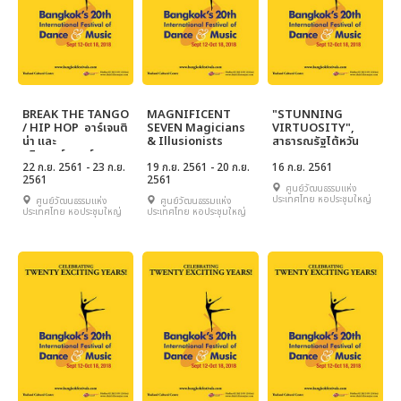
BREAK THE TANGO
MAGNIFICENT
"STUNNING
/ HIP HOP อาร์เจนติ
SEVEN Magicians
VIRTUOSITY",
น่า และ
& Illusionists
สาธารณรัฐไต้หวัน
สวิสเซอร์แลนด์, การ
โคจรมาพบกันระหว่าง
22 ก.ย. 2561 - 23 ก.ย.
19 ก.ย. 2561 - 20 ก.ย.
16 ก.ย. 2561
2561
2561
แทงโกและฮิปฮอพ
ศูนย์วัฒนธรรมแห่ง
ประเทศไทย หอประชุมใหญ่
ศูนย์วัฒนธรรมแห่ง
ศูนย์วัฒนธรรมแห่ง
ประเทศไทย หอประชุมใหญ่
ประเทศไทย หอประชุมใหญ่