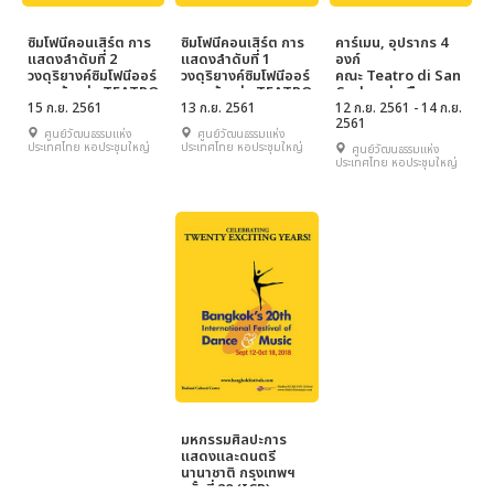
ซิมโฟนีคอนเสิร์ต การ
ซิมโฟนีคอนเสิร์ต การ
คาร์เมน, อุปรากร 4
แสดงลำดับที่ 2
แสดงลำดับที่ 1
องก์
วงดุริยางค์ซิมโฟนีออร์
วงดุริยางค์ซิมโฟนีออร์
คณะ Teatro di San
เคสตร้าแห่ง TEATRO
เคสตร้าแห่ง TEATRO
Carlo แห่งเมือง
DI SAN CALO,
15 ก.ย. 2561
DI SAN CALOS,
13 ก.ย. 2561
เนเปิ้ลส์ อิตาลี
12 ก.ย. 2561 - 14 ก.ย.
2561
เนเปิ้ลส์ อิตาลี
เนเปิ้ลส์ อิตาลี
ศูนย์วัฒนธรรมแห่ง
ศูนย์วัฒนธรรมแห่ง
ประเทศไทย หอประชุมใหญ่
ประเทศไทย หอประชุมใหญ่
ศูนย์วัฒนธรรมแห่ง
ประเทศไทย หอประชุมใหญ่
มหกรรมศิลปะการ
แสดงและดนตรี
นานาชาติ กรุงเทพฯ
ครั้งที่ 20 (ICP)