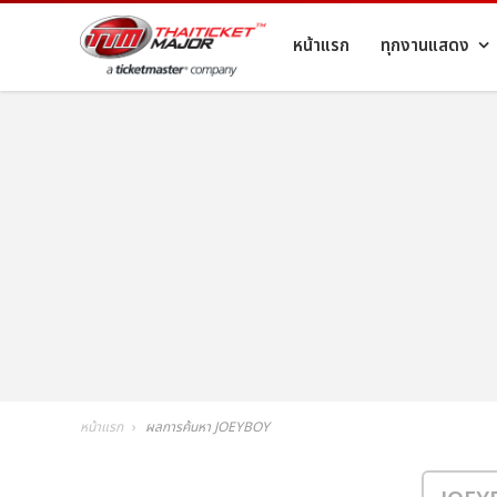
หน้าแรก
ทุกงานแสดง
หน้าแรก
ผลการค้นหา JOEYBOY