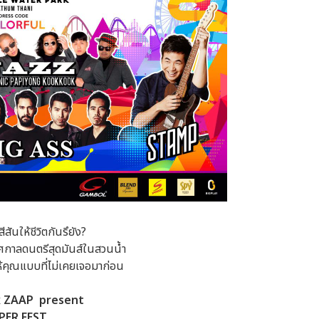
ีสันให้ชีวิตกันรึยัง?
ศกาลดนตรีสุดมันส์ในสวนน้ำ
ห้คุณแบบที่ไม่เคยเจอมาก่อน
 ZAAP present
PER FEST