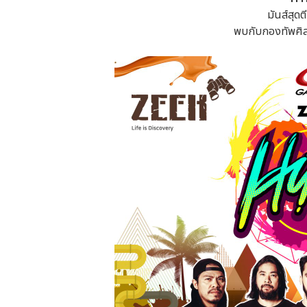
มันส์สุดต
พบกับกองทัพศิล