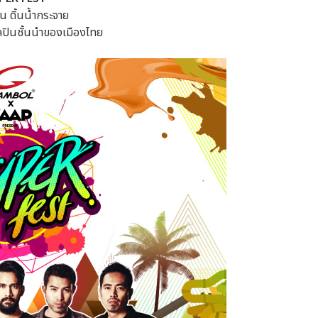
ีน ดิ้นน้ำกระจาย
ปินชั้นนำของเมืองไทย