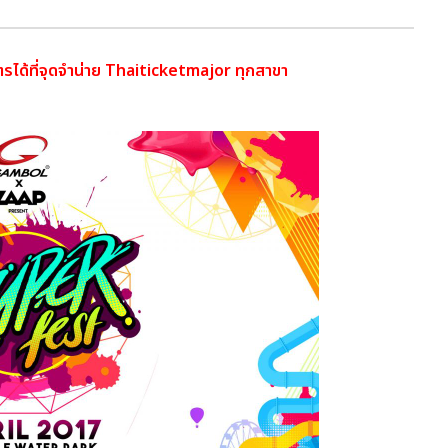
ัตรได้ที่จุดจำน่าย Thaiticketmajor ทุกสาขา