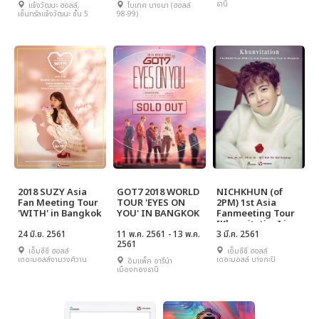
NEXT G
ธานี
แจ้งวัฒนะ ฮอลล์,
ไบเทค บางนา (ฮอลล์
เซ็นทรัลแจ้งวัฒนะ ชั้น 5
98-99)
2018 SUZY Asia
GOT7 2018 WORLD
NICHKHUN (of
Fan Meeting Tour
TOUR 'EYES ON
2PM) 1st Asia
'WITH' in Bangkok
YOU' IN BANGKOK
Fanmeeting Tour
[Khunvitation] in
24 มิ.ย. 2561
11 พ.ค. 2561 - 13 พ.ค.
Bangkok
3 มี.ค. 2561
2561
เอ็มซีซี ฮอลล์
เอ็มซีซี ฮอลล์
เดอะมอลล์งามวงศ์วาน
เดอะมอลล์ บางกะปิ
อิมแพ็ค อารีน่า
เมืองทองธานี