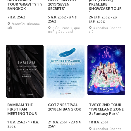
DAY6 WORLD
GOT7 FAN FEST
Jus2 [FOCUS]
TOUR ‘GRAVITY' in
2019 'SEVEN
PREMIERE
BANGKOK
SECRETS'
SHOWCASE TOUR
IN BANGKOK
in BANGKOK
7 ธ.ค. 2562
5 ก.ย. 2562 - 8 ก.ย.
26 เม.ย. 2562 - 28
2562
เม.ย. 2562
ธันเดอร์โดม เมืองทอง
ธานี
ยูเนี่ยน ฮอลล์ 2, ศูนย์
ธันเดอร์โดม เมืองทอง
การค้ายูเนี่ยน มอลล์
ธานี
BAMBAM THE
GOT7 NESTIVAL
TWICE 2ND TOUR
FIRST FAN
2018 IN BANGKOK
'TWICELAND ZONE
MEETING TOUR
2 : Fantasy Park'
‘BLACK FEATHER'
IN BANGKOK
IN THAILAND
1 มี.ค. 2562 - 17 มี.ค.
21 ธ.ค. 2561 - 23 ธ.ค.
18 ส.ค. 2561
2562
2561
PRESENTED BY AIS
ธันเดอร์โดม เมืองทอง