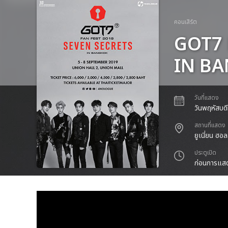
คอนเสิร์ต
GOT7 
IN B
วันที่แสดง
วันพฤหัสบดี
สถานที่แสดง
ยูเนี่ยน ฮอล
ประตูเปิด
ก่อนการแสด