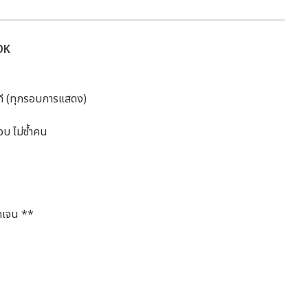
OK
วที (ทุกรอบการแสดง)
รอบ ไม่ซ้ำคน
ดเจน **