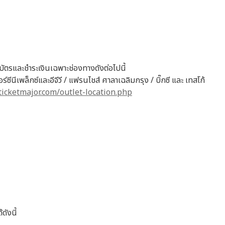
บัตรและชำระเงินเฉพาะช่องทางดังต่อไปนี้
ซีนีเพล็กซ์และอีจีวี / แฟรนไชส์ ศาลาเฉลิมกรุง / บิ๊กซี และ เทสโก้
iticketmajor.com/outlet-location.php
ังนี้