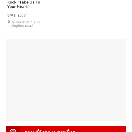
Rock ''Take Us To
Your Heart''
Tour 2024 -
Bangkok
8 พ.ย. 2567
ยูเนี่ยน ฮอลล์ 2, ศูนย์
การค้ายูเนี่ยน มอลล์